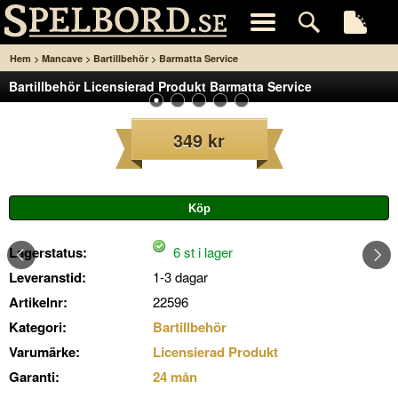
>
>
>
Hem
Mancave
Bartillbehör
Barmatta Service
Bartillbehör Licensierad Produkt Barmatta Service
349 kr
Lagerstatus:
6 st i lager
Leveranstid:
1-3 dagar
Artikelnr:
22596
Kategori:
Bartillbehör
Varumärke:
Licensierad Produkt
Garanti:
24 mån