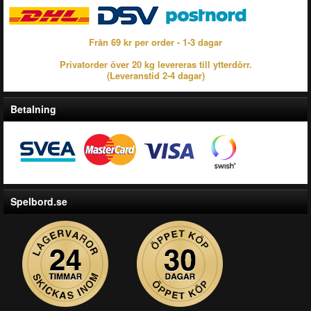
Från 69 kr per order - 1-3 dagar
Privatorder över 20 kg levereras till ytterdörr.
(Leveranstid 2-4 dagar)
Betalning
Spelbord.se