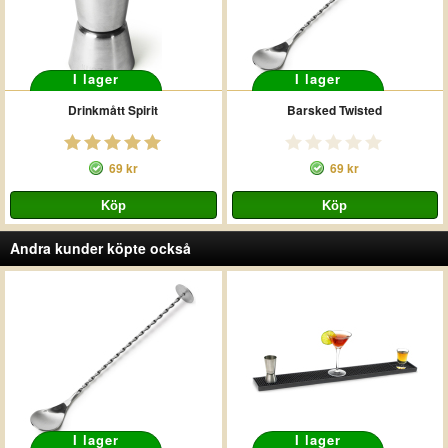
I lager
I lager
Drinkmått Spirit
Barsked Twisted
69 kr
69 kr
Andra kunder köpte också
I lager
I lager