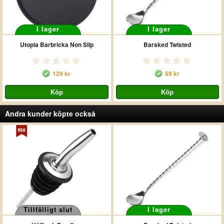
I lager
I lager
Utopia Barbricka Non Slip
Barsked Twisted
129 kr
69 kr
Andra kunder köpte också
Tillfälligt slut
I lager