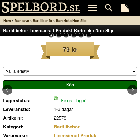
>
>
>
Hem
Mancave
Bartillbehör
Barbricka Non Slip
Bartillbehör Licensierad Produkt Barbricka Non Slip
79 kr
Lagerstatus:
Finns i lager
Leveranstid:
1-3 dagar
Artikelnr:
22578
Kategori:
Bartillbehör
Varumärke:
Licensierad Produkt