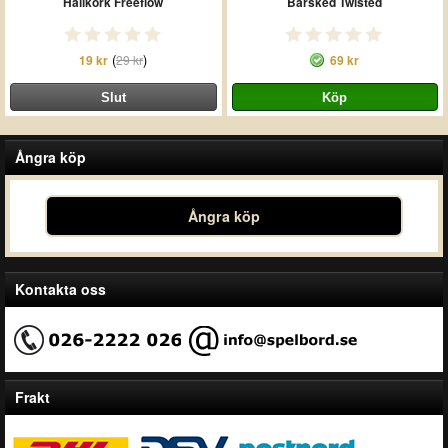
Hällkork Freeflow
Barsked Twisted
(
)
19 kr
29 kr
69 kr
Ångra köp
Ångra köp
Kontakta oss
Frakt