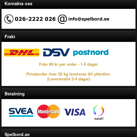
Kontakta oss
Frakt
Från 69 kr per order - 1-3 dagar
Privatorder över 20 kg levereras till ytterdörr.
(Leveranstid 2-4 dagar)
Betalning
Spelbord.se