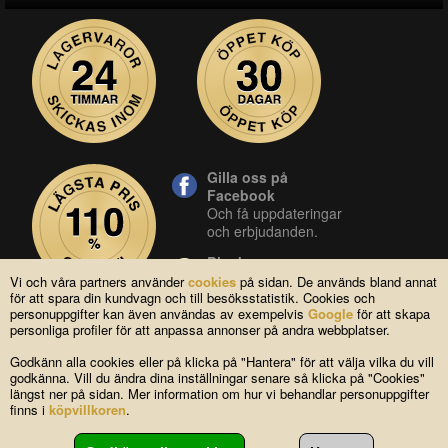
Gilla oss på
Facebook
Och få uppdateringar
och erbjudanden.
Blocket
Vår butik på blocket.
Vi och våra partners använder
cookies
på sidan. De används bland annat
för att spara din kundvagn och till besöksstatistik. Cookies och
YouTube
personuppgifter kan även användas av exempelvis
Google
för att skapa
Se våra produkter live
personliga profiler för att anpassa annonser på andra webbplatser.
i vår YouTube-kanal.
Godkänn alla cookies eller på klicka på "Hantera" för att välja vilka du vill
godkänna. Vill du ändra dina inställningar senare så klicka på "Cookies"
längst ner på sidan. Mer information om hur vi behandlar personuppgifter
Copyright © 2004-2026 Lagsidan AB
finns i
köpvillkoren
.
FAQ
|
Om oss
|
Köpvillkor
|
Cookies
|
Kontakta oss