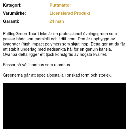
Kategori:
Puttmattor
Varumärke:
Licensierad Produkt
Garanti:
24 mån
PuttingGreen Tour Links är en professionell övningsgreen som
passar både kommersiellt och i ditt hem. Den är uppbyggd av
kvadrater (high impact polymer) som skjut ihop. Detta gör att du får
ett stabilt underlag med nedsänkta hål för en genuin känsla.
Ovanpå detta ligger ett tjock konstgräs av högsta kvalitet.
Passar så väl inomhus som utomhus.
Greenerna går att specialbeställa i önskad form och storlek.