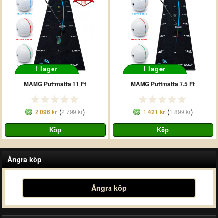
I lager
I lager
MAMG Puttmatta 11 Ft
MAMG Puttmatta 7.5 Ft
(
)
(
)
2 096 kr
2 799 kr
1 421 kr
1 899 kr
Ångra köp
Ångra köp