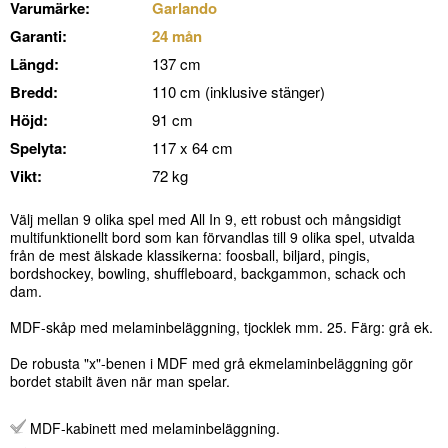
Varumärke:
Garlando
Garanti:
24 mån
Längd:
137 cm
Bredd:
110 cm (inklusive stänger)
Höjd:
91 cm
Spelyta:
117 x 64 cm
Vikt:
72 kg
Välj mellan 9 olika spel med All In 9, ett robust och mångsidigt
multifunktionellt bord som kan förvandlas till 9 olika spel, utvalda
från de mest älskade klassikerna: foosball, biljard, pingis,
bordshockey, bowling, shuffleboard, backgammon, schack och
dam.
MDF-skåp med melaminbeläggning, tjocklek mm. 25. Färg: grå ek.
De robusta "x"-benen i MDF med grå ekmelaminbeläggning gör
bordet stabilt även när man spelar.
MDF-kabinett med melaminbeläggning.