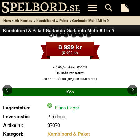
>
>
>
Hem
Air Hockey
Kombibord & Paket
Garlando Multi All In 9
Kombibord & Paket Garlando Garlando Multi All In 9
8 999 kr
(
9 999 kr
)
7 199,20 exkl. moms
12 mån räntefritt
750 kr / månad (avgifter tillkommer)
Lagerstatus:
Finns i lager
Leveranstid:
2-5 dagar
Artikelnr:
37070
Kategori:
Kombibord & Paket