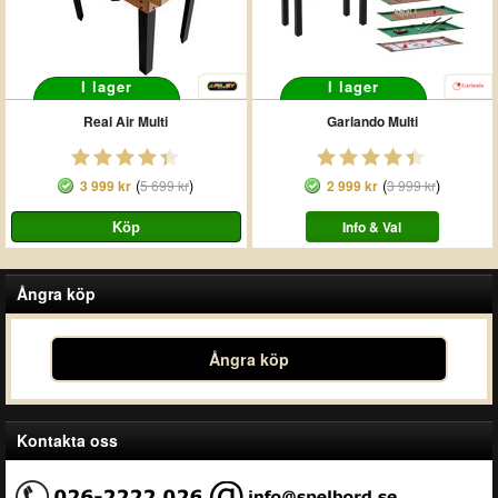
I lager
I lager
Real Air Multi
Garlando Multi
(
)
(
)
3 999 kr
5 699 kr
2 999 kr
3 999 kr
Info & Val
Ångra köp
Ångra köp
Kontakta oss