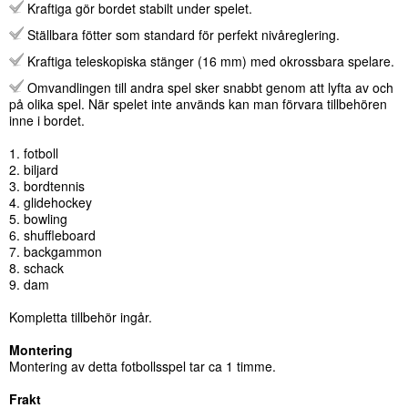
Kraftiga gör bordet stabilt under spelet.
Ställbara fötter som standard för perfekt nivåreglering.
Kraftiga teleskopiska stänger (16 mm) med okrossbara spelare.
Omvandlingen till andra spel sker snabbt genom att lyfta av och
på olika spel. När spelet inte används kan man förvara tillbehören
inne i bordet.
1. fotboll
2. biljard
3. bordtennis
4. glidehockey
5. bowling
6. shuffleboard
7. backgammon
8. schack
9. dam
Kompletta tillbehör ingår.
Montering
Montering av detta fotbollsspel tar ca 1 timme.
Frakt