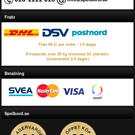
Frakt
Från 69 kr per order - 1-3 dagar
Privatorder över 20 kg levereras till ytterdörr.
(Leveranstid 2-4 dagar)
Betalning
Spelbord.se