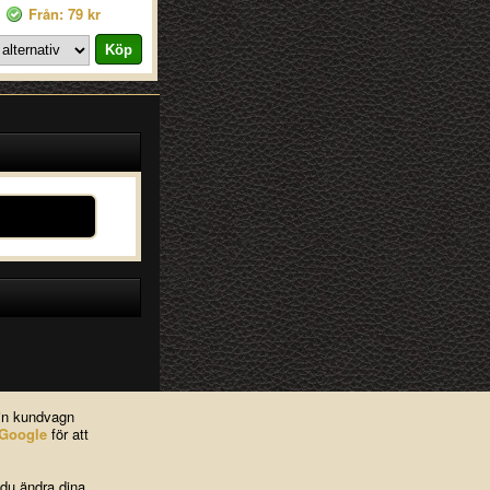
Från: 79 kr
din kundvagn
Google
för att
 du ändra dina