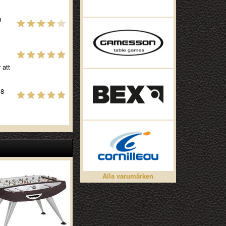
9
 att
 8
Alla varumärken