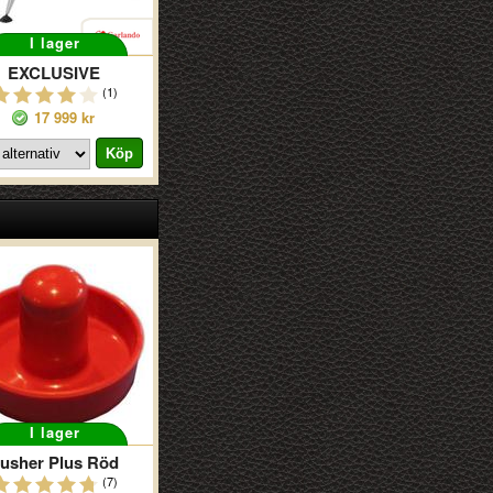
I lager
EXCLUSIVE
(1)
17 999 kr
I lager
usher Plus Röd
(7)