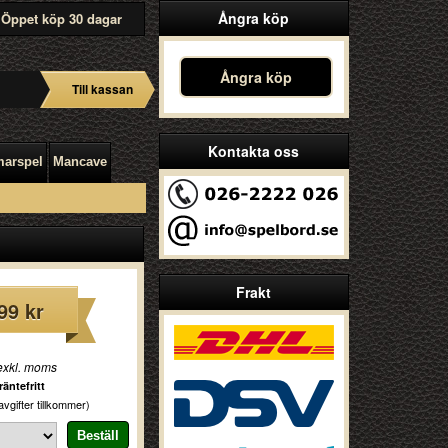
Ångra köp
Öppet köp 30 dagar
Ångra köp
Till kassan
Kontakta oss
arspel
Mancave
Frakt
99 kr
exkl. moms
äntefritt
vgifter tillkommer)