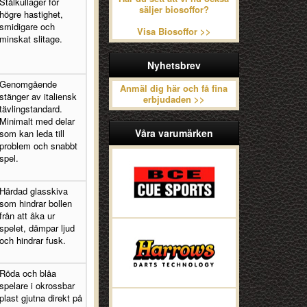
Stålkullager för
säljer biosoffor?
högre hastighet,
smidigare och
Visa Biosoffor >>
minskat slitage.
Nyhetsbrev
Genomgående
Anmäl dig här och få fina
stänger av italiensk
erbjudaden >>
tävlingstandard.
Minimalt med delar
Våra varumärken
som kan leda till
problem och snabbt
spel.
Härdad glasskiva
som hindrar bollen
från att åka ur
spelet, dämpar ljud
och hindrar fusk.
Röda och blåa
spelare i okrossbar
plast gjutna direkt på