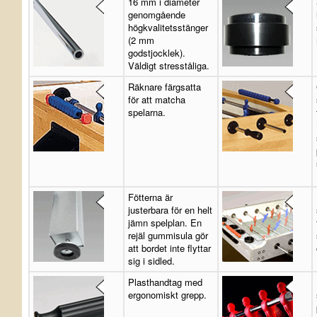
16 mm i diameter
genomgående
högkvalitetsstänger
(2 mm
godstjocklek).
Väldigt stresståliga.
Räknare färgsatta
för att matcha
spelarna.
Fötterna är
justerbara för en helt
jämn spelplan. En
rejäl gummisula gör
att bordet inte flyttar
sig i sidled.
Plasthandtag med
ergonomiskt grepp.