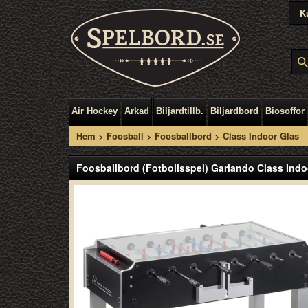
K
Air Hockey
Arkad
Biljardtillb.
Biljardbord
Biosoffor
Hem
>
Foosball
>
Foosballbord
>
Class Indoor Glas
Foosballbord (Fotbollsspel) Garlando Class Indo