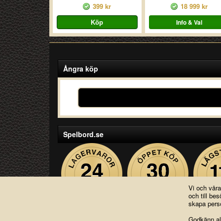
399 kr
18 999 kr
Info & Val
Ångra köp
Spelbord.se
Vi och vår
och till b
skapa perso
Godkänn all