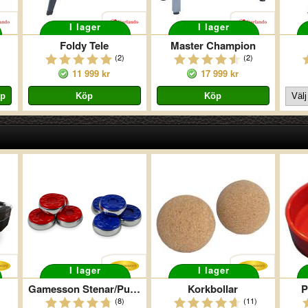
I lager
I lager
Foldy Tele
Master Champion
(2)
(2)
11 999 kr
17 999 kr
I lager
I lager
Gamesson Stenar/Puckar Shuffleboard
Korkbollar
P
(8)
(11)