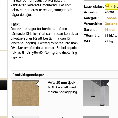
minuter och är relativt enkel pga att
kabinetten levereras monterad. Det som
Lagerstatus:
4-6 
behöver monteras är benen, stänger och
Artikelnr:
20099
några detaljer.
Kategori:
Foosball
Varumärke:
Garland
Frakt
Det tar 1-2 dagar för bordet att nå din
Garanti:
24 mån
närmaste DHL-terminal som sedan kontaktar
Yttermått:
144(L) x
privatpersoner för att bestämma dag för
Vikt:
92 kg
leverans (dagtid). Företag aviseras inte utan
DHL kör omgående ut bordet. Fotbollsspelet
fraktas till din ytterdörr/tomtgräns (inbärning
ingår ej).
Produktegenskaper
Rejäl 25 mm tjock
MDF kabinett med
melaminbeläggning.