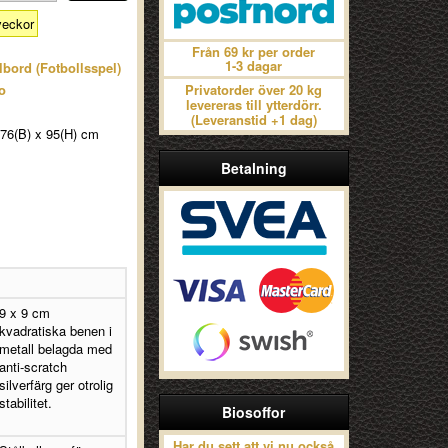
veckor
Från 69 kr per order
1-3 dagar
bord (Fotbollsspel)
o
Privatorder över 20 kg
levereras till ytterdörr.
(Leveranstid +1 dag)
 76(B) x 95(H) cm
Betalning
9 x 9 cm
kvadratiska benen i
metall belagda med
anti-scratch
silverfärg ger otrolig
stabilitet.
Biosoffor
Har du sett att vi nu också