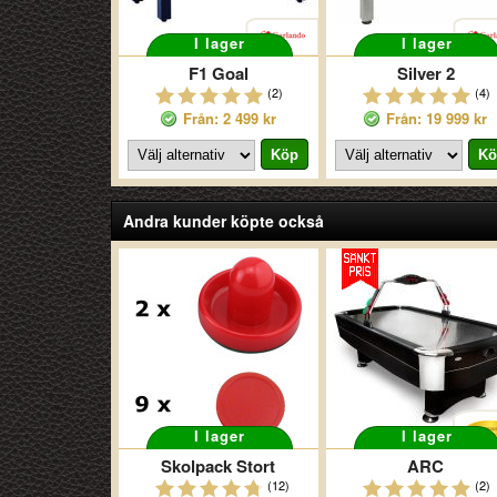
I lager
I lager
F1 Goal
Silver 2
(2)
(4)
Från: 2 499 kr
Från: 19 999 kr
Andra kunder köpte också
I lager
I lager
Skolpack Stort
ARC
(12)
(2)