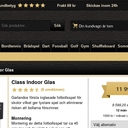
undbetyg
Frakt 69 kr
Skickas inom 24h
Din kundvagn är tom
Bordtennis
Brädspel
Dart
Foosball
Golf
Gym
Shuffleboard
Somm
or Glas
Class Indoor Glas
11 9
(6 omdömen)
Garlandos första inglasade fotbollsspel för
skolor vilket ger tystare spel och eliminerar
9 599,20 
risken att bollarna försvinner.
12 mån r
1000 kr / månad (a
Montering
Montering av detta fotbollsspel tar ca 45