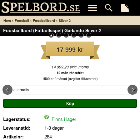
>
>
>
Hem
Foosball
Foosballbord
Silver 2
Foosballbord (Fotbollsspel) Garlando Silver 2
17 999 kr
14 399,20 exkl. moms
12 mån räntefritt
1500 kr / månad (avgifter tillkommer)
Lagerstatus:
Finns i lager
Leveranstid:
1-3 dagar
Artikelnr:
284