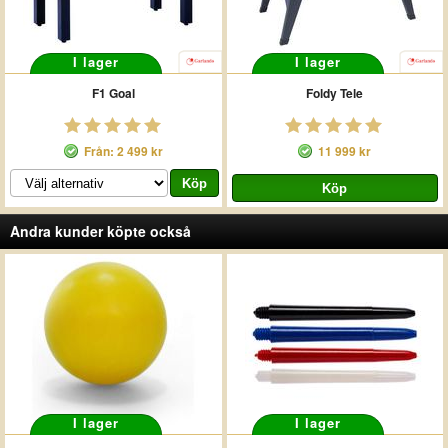
I lager
I lager
F1 Goal
Foldy Tele
Från: 2 499 kr
11 999 kr
Andra kunder köpte också
I lager
I lager