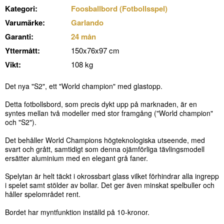
Kategori:
Foosballbord (Fotbollsspel)
Varumärke:
Garlando
Garanti:
24 mån
Yttermått:
150x76x97 cm
Vikt:
108 kg
Det nya "S2", ett "World champion" med glastopp.
Detta fotbollsbord, som precis dykt upp på marknaden, är en
syntes mellan två modeller med stor framgång ("World champion"
och "S2").
Det behåller World Champions högteknologiska utseende, med
svart och grått, samtidigt som denna ojämförliga tävlingsmodell
ersätter aluminium med en elegant grå faner.
Spelytan är helt täckt i okrossbart glass vilket förhindrar alla ingrepp
i spelet samt stölder av bollar. Det ger även minskat spelbuller och
håller spelområdet rent.
Bordet har myntfunktion inställd på 10-kronor.