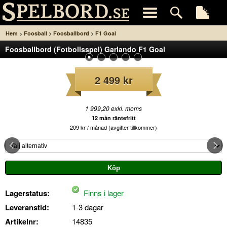
>
>
>
Hem
Foosball
Foosballbord
F1 Goal
Foosballbord (Fotbollsspel) Garlando F1 Goal
2 499 kr
1 999,20 exkl. moms
12 mån räntefritt
209 kr / månad (avgifter tillkommer)
Lagerstatus:
Finns i lager
Leveranstid:
1-3 dagar
Artikelnr:
14835