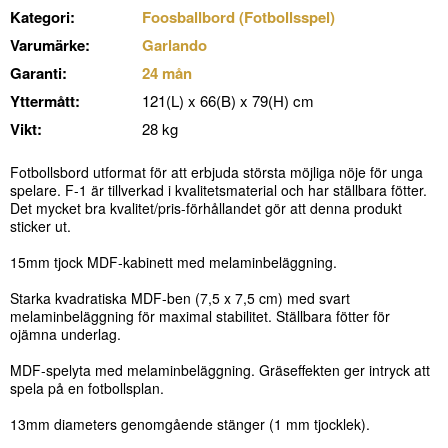
Kategori:
Foosballbord (Fotbollsspel)
Varumärke:
Garlando
Garanti:
24 mån
Yttermått:
121(L) x 66(B) x 79(H) cm
Vikt:
28 kg
Fotbollsbord utformat för att erbjuda största möjliga nöje för unga
spelare. F-1 är tillverkad i kvalitetsmaterial och har ställbara fötter.
Det mycket bra kvalitet/pris-förhållandet gör att denna produkt
sticker ut.
15mm tjock MDF-kabinett med melaminbeläggning.
Starka kvadratiska MDF-ben (7,5 x 7,5 cm) med svart
melaminbeläggning för maximal stabilitet. Ställbara fötter för
ojämna underlag.
MDF-spelyta med melaminbeläggning. Gräseffekten ger intryck att
spela på en fotbollsplan.
13mm diameters genomgående stänger (1 mm tjocklek).