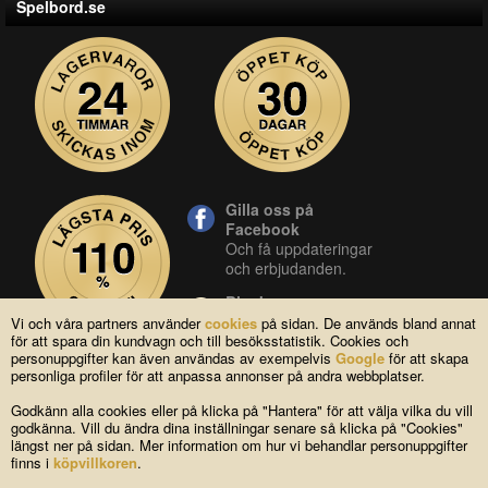
Spelbord.se
Gilla oss på
Facebook
Och få uppdateringar
och erbjudanden.
Blocket
Vår butik på blocket.
Vi och våra partners använder
cookies
på sidan. De används bland annat
för att spara din kundvagn och till besöksstatistik. Cookies och
YouTube
personuppgifter kan även användas av exempelvis
Google
för att skapa
Se våra produkter live
personliga profiler för att anpassa annonser på andra webbplatser.
i vår YouTube-kanal.
Godkänn alla cookies eller på klicka på "Hantera" för att välja vilka du vill
godkänna. Vill du ändra dina inställningar senare så klicka på "Cookies"
längst ner på sidan. Mer information om hur vi behandlar personuppgifter
Copyright © 2004-2026 Lagsidan AB
finns i
köpvillkoren
.
FAQ
|
Om oss
|
Köpvillkor
|
Cookies
|
Kontakta oss