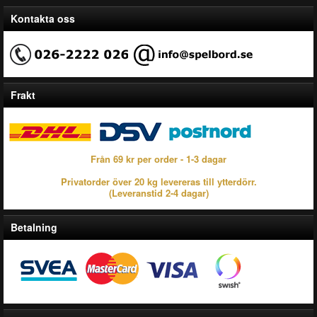
Kontakta oss
Frakt
Från 69 kr per order - 1-3 dagar
Privatorder över 20 kg levereras till ytterdörr.
(Leveranstid 2-4 dagar)
Betalning