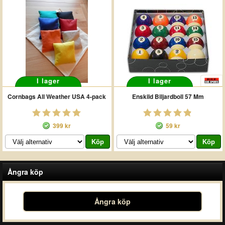
I lager
I lager
Cornbags All Weather USA 4-pack
Enskild Biljardboll 57 Mm
399 kr
59 kr
Ångra köp
Ångra köp