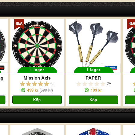
I lager
I lager
ng
Mission Axis
PAPER
(3)
(0)
499 kr
(
599 kr
)
199 kr