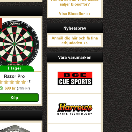
säljer biosoffor?
Visa Biosoffor >>
Nyhetsbrev
Anmäl dig här och få fina
erbjudaden >>
Våra varumärken
I lager
Razor Pro
(1)
699 kr
(
799 kr
)