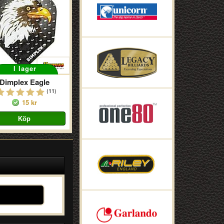
I lager
Dimplex Eagle
(11)
15 kr