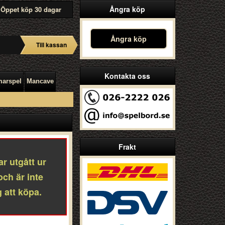
Ångra köp
Öppet köp 30 dagar
Ångra köp
Till kassan
Kontakta oss
arspel
Mancave
Frakt
r utgått ur
och är inte
 att köpa.