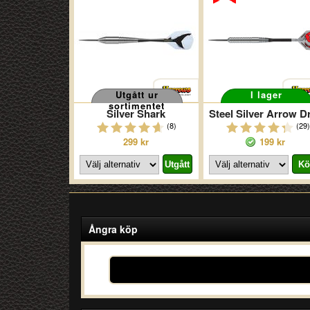
Utgått ur
I lager
sortimentet
Silver Shark
(8)
(29)
299 kr
199 kr
Ångra köp