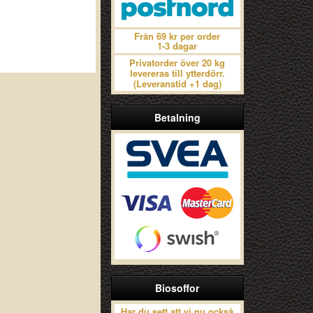
Från 69 kr per order
1-3 dagar
Privatorder över 20 kg
levereras till ytterdörr.
(Leveranstid +1 dag)
Betalning
Biosoffor
Har du sett att vi nu också