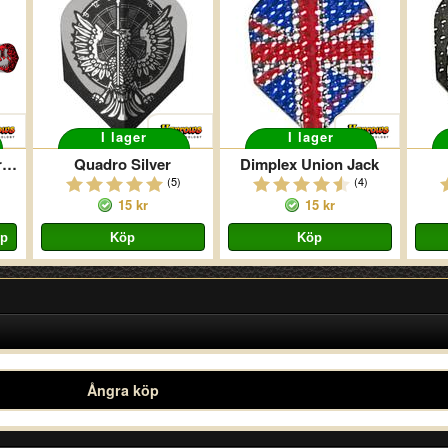
I lager
I lager
Steel Silver Arrow Dragon
Quadro Silver
Dimplex Union Jack
(5)
(4)
15 kr
15 kr
Ångra köp