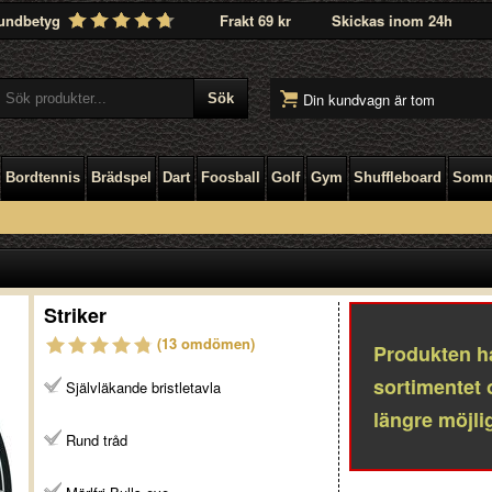
undbetyg
Frakt 69 kr
Skickas inom 24h
Din kundvagn är tom
Bordtennis
Brädspel
Dart
Foosball
Golf
Gym
Shuffleboard
Somm
Striker
(13 omdömen)
Produkten ha
sortimentet 
Självläkande bristletavla
längre möjlig
Rund tråd