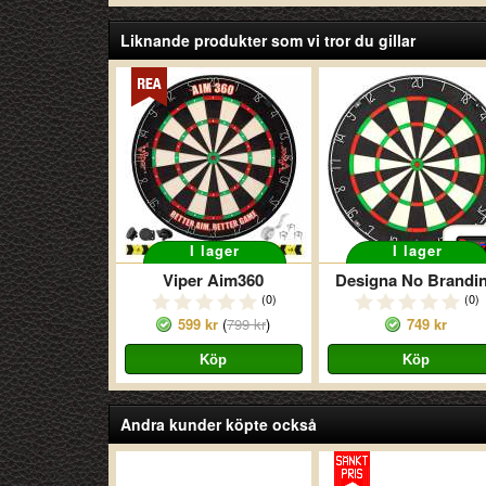
Liknande produkter som vi tror du gillar
I lager
I lager
Viper Aim360
Designa No Brandi
(0)
(0)
599 kr
(
799 kr
)
749 kr
Andra kunder köpte också