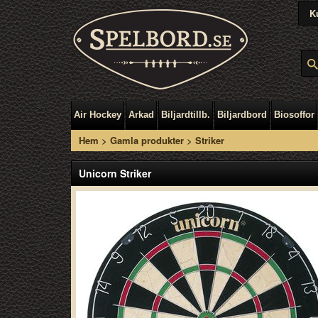
K
Air Hockey
Arkad
Biljardtillb.
Biljardbord
Biosoffor
Hem
>
Gamla produkter
>
Striker
Unicorn Striker