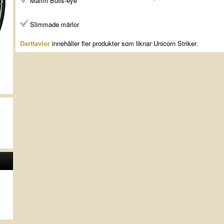
Märlfri Bulls-eye
Slimmade märlor
Darttavlor
innehåller fler produkter som liknar Unicorn Striker.