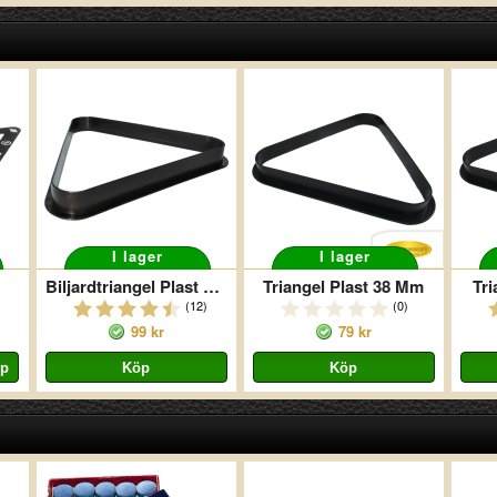
I lager
I lager
Biljardtriangel Plast Standard
Triangel Plast 38 Mm
Tr
(12)
(0)
99 kr
79 kr