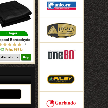
I lager
opool Bordsskydd
(1)
Från: 999 kr