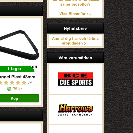
säljer biosoffor?
Visa Biosoffor >>
Nyhetsbrev
Anmäl dig här och få fina
erbjudaden >>
Våra varumärken
I lager
iangel Plast 48mm
(6)
79 kr