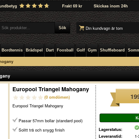
undbetyg
Frakt 69 kr
Skickas inom 24h
Din kundvagn är tom
Bordtennis
Brädspel
Dart
Foosball
Golf
Gym
Shuffleboard
Somm
ahogany
ogany
Europool Triangel Mahogany
19
(0 omdömen)
Europool Triangel Mahogany
Passar 57mm bollar (standard pool)
Lagerstatus:
Solitt trä och snygg finish
Leveranstid:
1-