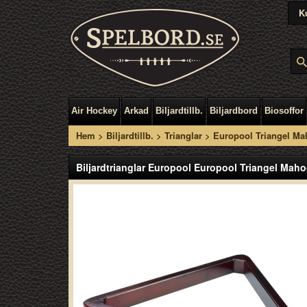
K
Air Hockey
Arkad
Biljardtillb.
Biljardbord
Biosoffor
Hem
>
Biljardtillb.
>
Trianglar
>
Europool Triangel M
Biljardtrianglar Europool Europool Triangel Mah