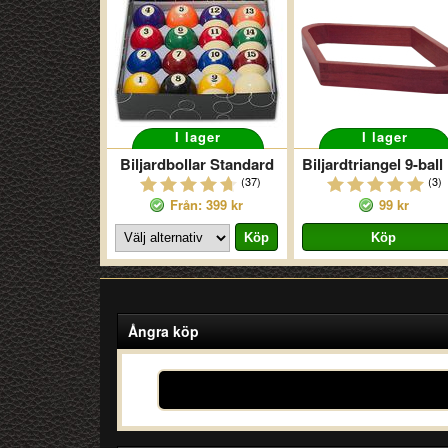
I lager
I lager
Biljardbollar Standard
Bil
(37)
(3)
Från: 399 kr
99 kr
Ångra köp