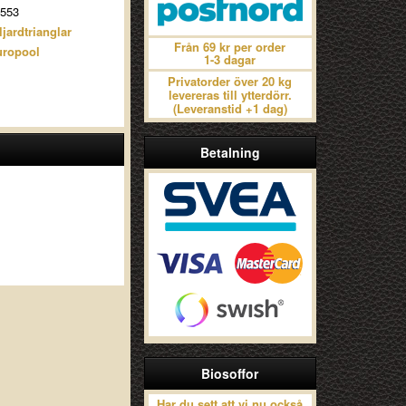
553
ljardtrianglar
Från 69 kr per order
ropool
1-3 dagar
Privatorder över 20 kg
levereras till ytterdörr.
(Leveranstid +1 dag)
Betalning
Biosoffor
Har du sett att vi nu också