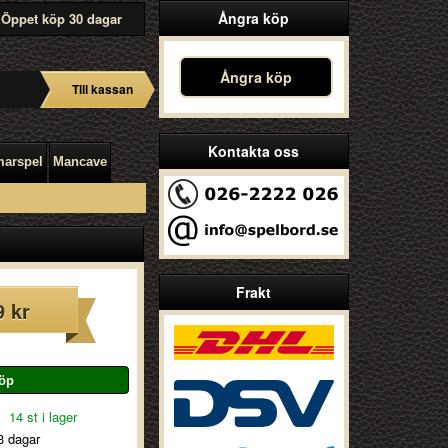
Ångra köp
Öppet köp 30 dagar
Ångra köp
Till kassan
Kontakta oss
arspel
Mancave
Frakt
9 kr
14 st i lager
3 dagar