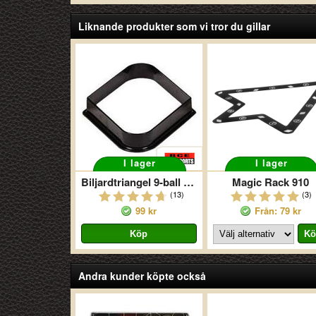
Liknande produkter som vi tror du gillar
I lager
I lager
Biljardtriangel 9-ball Plast Svart
Magic Rack 910
(13)
(3)
99 kr
Från: 79 kr
Andra kunder köpte också