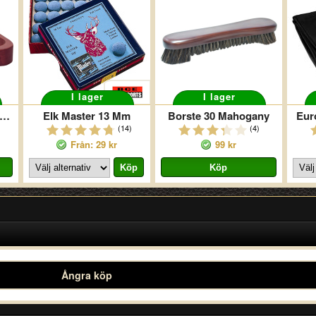
I lager
I lager
jardtriangel 9-ball Mahogny
Elk Master 13 Mm
Borste 30 Mahogany
Eur
(14)
(4)
Från: 29 kr
99 kr
Ångra köp