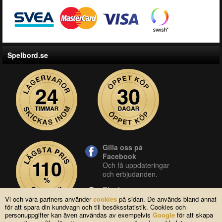
Spelbord.se
Gilla oss på
Facebook
Och få uppdateringar
och erbjudanden.
Blocket
Vår butik på blocket.
Vi och våra partners använder
cookies
på sidan. De används bland annat
för att spara din kundvagn och till besöksstatistik. Cookies och
YouTube
personuppgifter kan även användas av exempelvis
Google
för att skapa