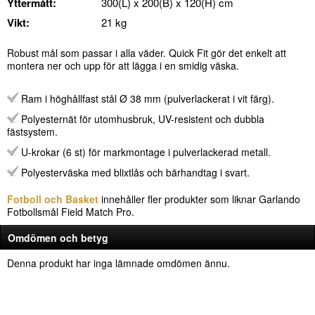
Yttermått:
300(L) x 200(B) x 120(H) cm
Vikt:
21 kg
Robust mål som passar i alla väder. Quick Fit gör det enkelt att
montera ner och upp för att lägga i en smidig väska.
Ram i höghållfast stål Ø 38 mm (pulverlackerat i vit färg).
Polyesternät för utomhusbruk, UV-resistent och dubbla
fästsystem.
U-krokar (6 st) för markmontage i pulverlackerad metall.
Polyesterväska med blixtlås och bärhandtag i svart.
Fotboll och Basket
innehåller fler produkter som liknar Garlando
Fotbollsmål Field Match Pro.
Omdömen och betyg
Denna produkt har inga lämnade omdömen ännu.