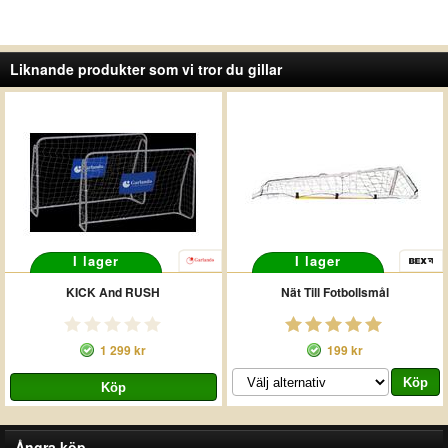
Liknande produkter som vi tror du gillar
I lager
I lager
KICK And RUSH
Nät Till Fotbollsmål
1 299 kr
199 kr
Ångra köp