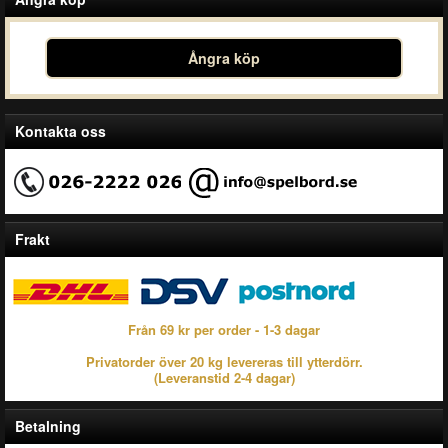
Ångra köp
Kontakta oss
Frakt
Från 69 kr per order - 1-3 dagar
Privatorder över 20 kg levereras till ytterdörr.
(Leveranstid 2-4 dagar)
Betalning