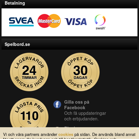
Betalning
Spelbord.se
Gilla oss på
Facebook
Och få uppdateringar
och erbjudanden.
Blocket
Vår butik på blocket.
Vi och våra partners använder
cookies
på sidan. De används bland annat