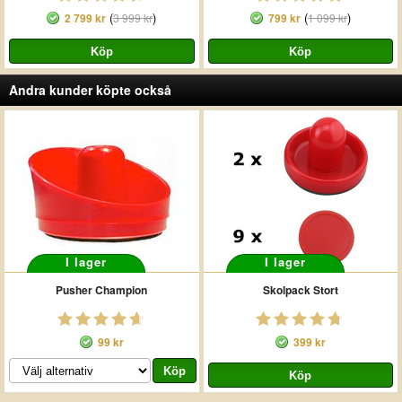
(
)
(
)
2 799 kr
3 999 kr
799 kr
1 099 kr
Andra kunder köpte också
I lager
I lager
Pusher Champion
Skolpack Stort
99 kr
399 kr