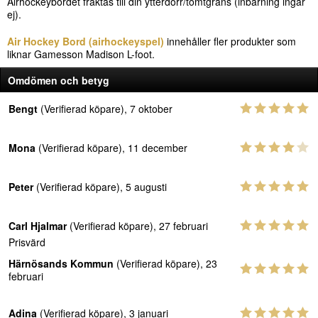
Airhockeybordet fraktas till din ytterdörr/tomtgräns (inbärning ingår
ej).
Air Hockey Bord (airhockeyspel)
innehåller fler produkter som
liknar Gamesson Madison L-foot.
Omdömen och betyg
Bengt
(Verifierad köpare), 7 oktober
Mona
(Verifierad köpare), 11 december
Peter
(Verifierad köpare), 5 augusti
Carl Hjalmar
(Verifierad köpare), 27 februari
Prisvärd
Härnösands Kommun
(Verifierad köpare), 23
februari
Adina
(Verifierad köpare), 3 januari