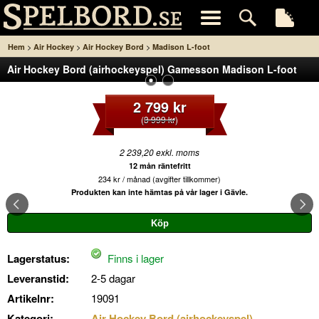
>
>
>
Hem
Air Hockey
Air Hockey Bord
Madison L-foot
Air Hockey Bord (airhockeyspel) Gamesson Madison L-foot
2 799 kr
(
3 999 kr
)
2 239,20 exkl. moms
12 mån räntefritt
234 kr / månad (avgifter tillkommer)
Produkten kan inte hämtas på vår lager i Gävle.
Lagerstatus:
Finns i lager
Leveranstid:
2-5 dagar
Artikelnr:
19091
Kategori:
Air Hockey Bord (airhockeyspel)