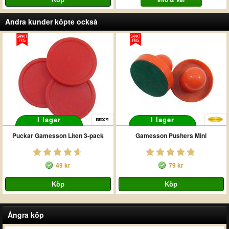
Andra kunder köpte också
I lager
I lager
Puckar Gamesson Liten 3-pack
Gamesson Pushers Mini
49 kr
79 kr
Ångra köp