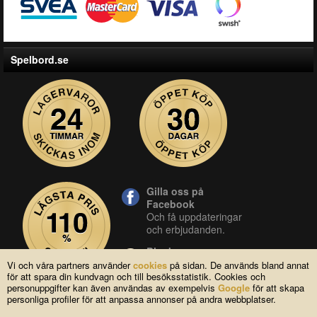
Spelbord.se
Gilla oss på
Facebook
Och få uppdateringar
och erbjudanden.
Blocket
Vår butik på blocket.
Vi och våra partners använder
cookies
på sidan. De används bland annat
för att spara din kundvagn och till besöksstatistik. Cookies och
YouTube
personuppgifter kan även användas av exempelvis
Google
för att skapa
Se våra produkter live
personliga profiler för att anpassa annonser på andra webbplatser.
i vår YouTube-kanal.