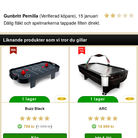
Gunbritt Pernilla
(Verifierad köpare), 15 januari
Dålig fläkt och spelmarkerna tappade filten direkt.
Liknande produkter som vi tror du gillar
I lager
I lager
Buzz Black
ARC
(
)
799 kr
1 099 kr
18 999 kr
Info & Val