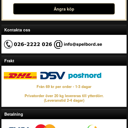
Ångra köp
Kontakta oss
Frakt
Från 69 kr per order - 1-3 dagar
Privatorder över 20 kg levereras till ytterdörr.
(Leveranstid 2-4 dagar)
Betalning