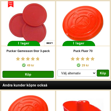
I lager
I lager
Puckar Gamesson Stor 3-pack
Puck Fluor 70
49 kr
29 kr
Andra kunder köpte också