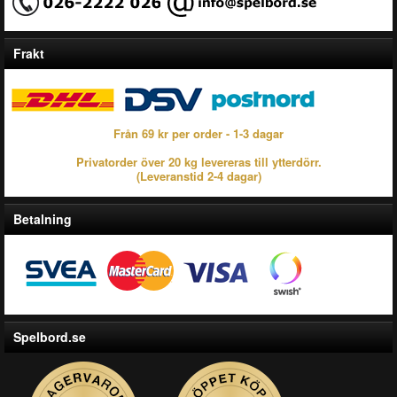
Frakt
Från 69 kr per order - 1-3 dagar
Privatorder över 20 kg levereras till ytterdörr.
(Leveranstid 2-4 dagar)
Betalning
Spelbord.se