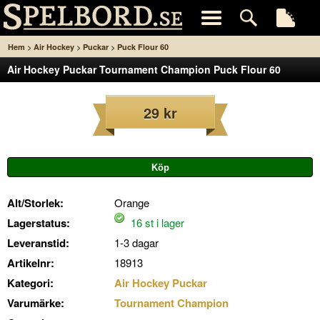
>
>
>
Hem
Air Hockey
Puckar
Puck Flour 60
Air Hockey Puckar Tournament Champion Puck Flour 60
29 kr
Alt/Storlek:
Orange
Lagerstatus:
16 st i lager
Leveranstid:
1-3 dagar
Artikelnr:
18913
Kategori:
Air Hockey Puckar
Varumärke:
Tournament Champion