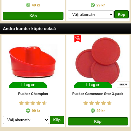
49 kr
29 kr
Andra kunder köpte också
I lager
I lager
Pusher Champion
Puckar Gamesson Stor 3-pack
99 kr
49 kr