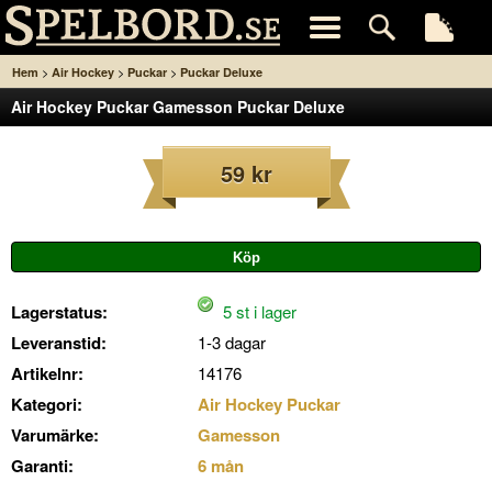
>
>
>
Hem
Air Hockey
Puckar
Puckar Deluxe
Air Hockey Puckar Gamesson Puckar Deluxe
59 kr
Lagerstatus:
5 st i lager
Leveranstid:
1-3 dagar
Artikelnr:
14176
Kategori:
Air Hockey Puckar
Varumärke:
Gamesson
Garanti:
6 mån