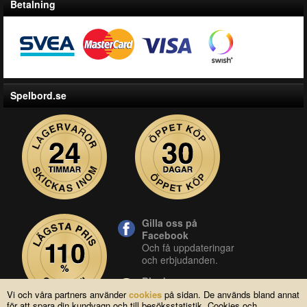
Betalning
Spelbord.se
Gilla oss på
Facebook
Och få uppdateringar
och erbjudanden.
Blocket
Vår butik på blocket.
Vi och våra partners använder
cookies
på sidan. De används bland annat
för att spara din kundvagn och till besöksstatistik. Cookies och