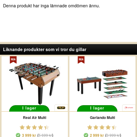
Denna produkt har inga lämnade omdömen ännu.
Liknande produkter som vi tror du gillar
I lager
I lager
Real Air Multi
Garlando Multi
(
)
(
)
3 999 kr
5 699 kr
2 999 kr
3 999 kr