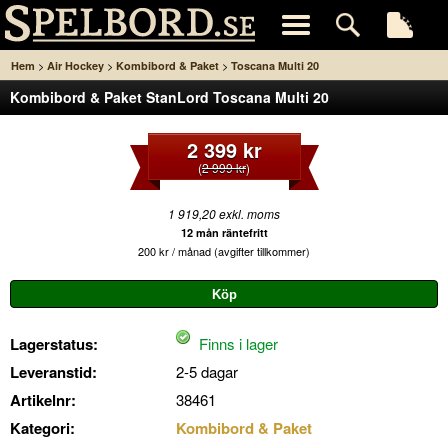
>
>
>
Hem
Air Hockey
Kombibord & Paket
Toscana Multi 20
Kombibord & Paket StanLord Toscana Multi 20
2 399 kr
(
2 999 kr
)
1 919,20 exkl. moms
12 mån räntefritt
200 kr / månad (avgifter tillkommer)
Lagerstatus:
Finns i lager
Leveranstid:
2-5 dagar
Artikelnr:
38461
Kategori:
Kombibord & Paket