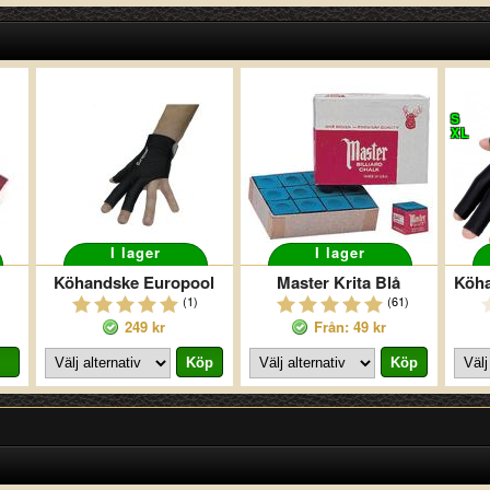
S
XL
I lager
I lager
Köhandske Europool
Master Krita Blå
(1)
(61)
249 kr
Från: 49 kr