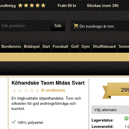
undbetyg
Frakt 69 kr
Skickas inom 24h
Din kundvagn är tom
Bordtennis
Brädspel
Dart
Foosball
Golf
Gym
Shuffleboard
Somm
Köhandske Taom Midas Svart
29
(0 omdömen)
En högkvalitativ biljardhandske. Tunn och
silkeslen för god andningsförmåga och
komfort.
Lagerstatus:
100% polyester
Leveranstid:
1-