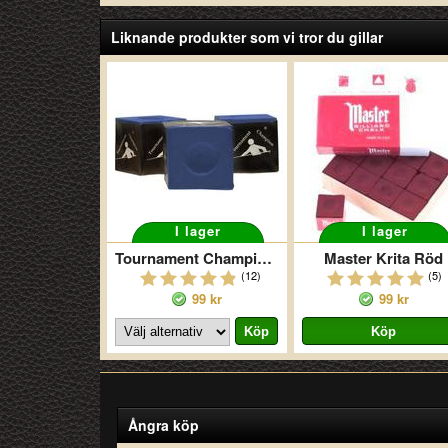
Liknande produkter som vi tror du gillar
I lager
I lager
Tournament Champion Krita 12-pack
Master Krita Röd
(12)
(5)
99 kr
99 kr
Ångra köp