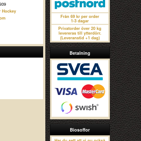
939
r Hockey
Från 69 kr per order
aom
1-3 dagar
Privatorder över 20 kg
levereras till ytterdörr.
(Leveranstid +1 dag)
Betalning
Biosoffor
Har du sett att vi nu också