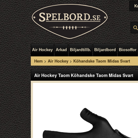
K
Air Hockey
Arkad
Biljardtillb.
Biljardbord
Biosoffor
Hem
>
Air Hockey
>
Köhandske Taom Midas Svart
Air Hockey Taom Köhandske Taom Midas Svart