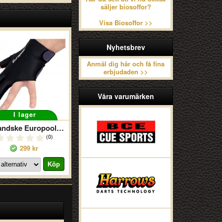
säljer biosoffor?
Visa Biosoffor >>
Nyhetsbrev
Anmäl dig här och få fina
erbjudaden >>
Våra varumärken
I lager
Köhandske Europool 3 Höger
(0)
299 kr