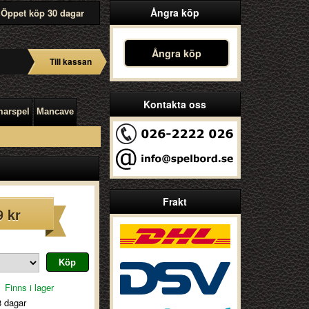
Ångra köp
Öppet köp 30 dagar
Ångra köp
Till kassan
Kontakta oss
arspel
Mancave
Frakt
9 kr
Finns i lager
3 dagar