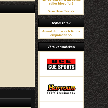
säljer biosoffor?
Visa Biosoffor >>
Nyhetsbrev
Anmäl dig här och få fina
erbjudaden >>
Våra varumärken