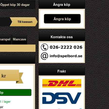
Ångra köp
Öppet köp 30 dagar
Ångra köp
Till kassan
Kontakta oss
arspel
Mancave
Frakt
 kr
 i lager
gar