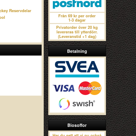
ckey Reservdelar
Från 69 kr per order
ool
1-3 dagar
Privatorder över 20 kg
levereras till ytterdörr.
(Leveranstid +1 dag)
Betalning
Biosoffor
Har du sett att vi nu också