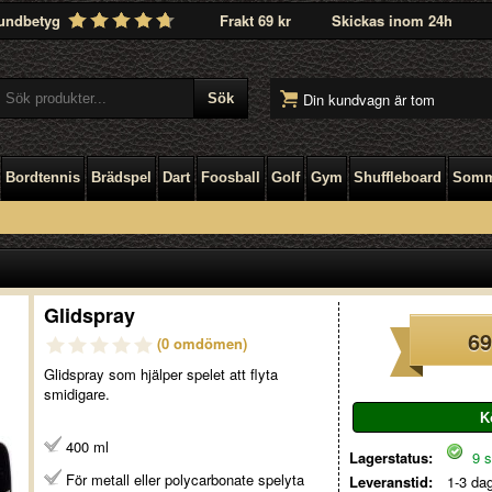
undbetyg
Frakt 69 kr
Skickas inom 24h
Din kundvagn är tom
Bordtennis
Brädspel
Dart
Foosball
Golf
Gym
Shuffleboard
Somm
Glidspray
69
(0 omdömen)
Glidspray som hjälper spelet att flyta
smidigare.
400 ml
Lagerstatus:
9 st
För metall eller polycarbonate spelyta
Leveranstid:
1-3 da