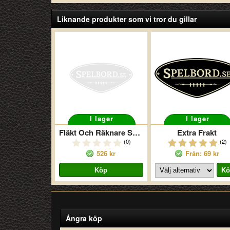
Liknande produkter som vi tror du gillar
I lager
I lager
Fläkt Och Räknare Spectrum
Extra Frakt
(0)
(2)
526 kr
Från: 69 kr
Ångra köp