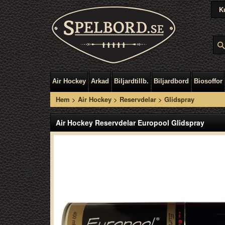
K
Air Hockey
Arkad
Biljardtillb.
Biljardbord
Biosoffor
Hem
>
Air Hockey
>
Reservdelar
>
Glidspray
Air Hockey Reservdelar Europool Glidspray