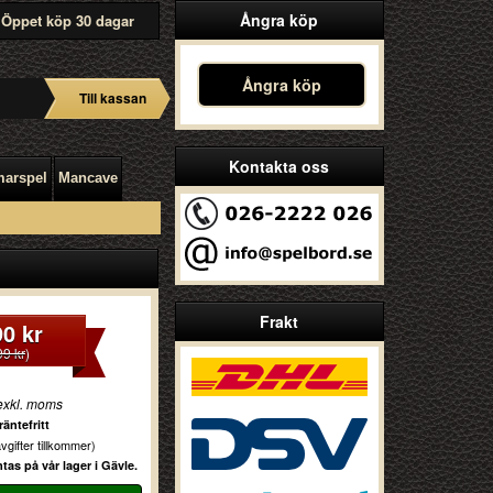
Ångra köp
Öppet köp 30 dagar
Ångra köp
Till kassan
Kontakta oss
arspel
Mancave
Frakt
90 kr
99 kr
)
exkl. moms
äntefritt
vgifter tillkommer)
as på vår lager i Gävle.