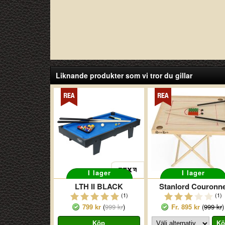
Liknande produkter som vi tror du gillar
I lager
I lager
LTH II BLACK
Stanlord Couronn
(1)
(1)
799 kr
(
999 kr
)
Fr.
895 kr
(
999 kr
)