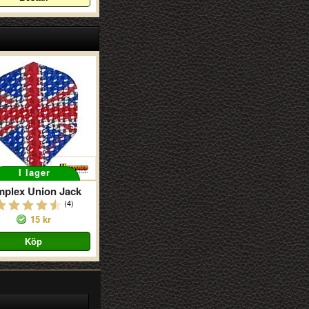
I lager
mplex Union Jack
(4)
15 kr