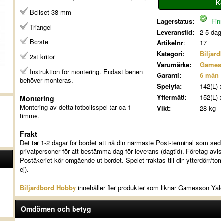
Bollset 38 mm
Lagerstatus:
Finn
Triangel
Leveranstid:
2-5 dag
Borste
Artikelnr:
17
Kategori:
Biljar
2st kritor
Varumärke:
Games
Instruktion för montering. Endast benen
Garanti:
6 mån
behöver monteras.
Spelyta:
142(L) 
Yttermått:
152(L) 
Montering
Montering av detta fotbollsspel tar ca 1
Vikt:
28 kg
timme.
Frakt
Det tar 1-2 dagar för bordet att nå din närmaste Post-terminal som se
privatpersoner för att bestämma dag för leverans (dagtid). Företag avis
Poståkeriet kör omgående ut bordet. Spelet fraktas till din ytterdörr/to
ej).
Biljardbord Hobby
innehåller fler produkter som liknar Gamesson Yale
Omdömen och betyg