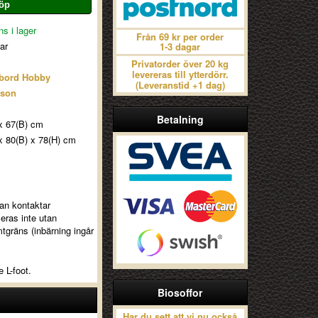
s i lager
Från 69 kr per order
ar
1-3 dagar
Privatorder över 20 kg
levereras till ytterdörr.
dbord Hobby
(Leveranstid +1 dag)
son
Betalning
x 67(B) cm
x 80(B) x 78(H) cm
dan kontaktar
eras inte utan
mtgräns (inbärning ingår
 L-foot.
Biosoffor
Har du sett att vi nu också