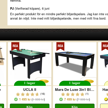
hemma.
PJ
(Verifierad köpare), 6 juni
En perfekt produkt för en mindre perfekt biljardspelare. Jag kan inte v
annat än nöjd. Inte med mitt biljardspelande, men med mitt fina bord.
I lager
I lager
e
UCLA II
Mars De Luxe 3in1 Black
Har
(16)
(1)
1 495 kr
(
1 999 kr
)
7 499 kr
(
7 999 kr
)