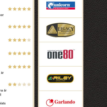
ker
 är
na är
l
plats