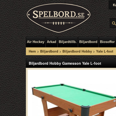
K
Air Hockey
Arkad
Biljardtillb.
Biljardbord
Biosoffor
Hem
>
Biljardbord
>
Biljardbord Hobby
>
Yale L-foot
Biljardbord Hobby Gamesson Yale L-foot