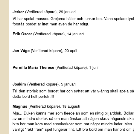
Jerker
(Verifierad köpare), 29 januari
Vi har spelat massor. Grejorna håller och funkar bra. Vana spelare tyc
förstås bordet är litet men även de har roligt.
Erik Oscar
(Verifierad köpare), 14 januari
Jan Våge
(Verifierad köpare), 20 april
Pernilla Maria Therése
(Verifierad köpare), 1 juni
Joakim
(Verifierad köpare), 5 januari
Till den storlek som bordet har och syftet att vår 9-åring skall spela på
detta bord helt perfekt!!!
Magnus
(Verifierad köpare), 18 augusti
Mja... Duken känns mer som fleece än som en riktig biljardduk. Bollar
av en mindre storlek så om man önskar att någon skruv någonsin skal
bita bör man köra med snookerköer som har något mindre läder. Men
vanligt "rakt fram" spel fungerar fint. Ett bra bord om man har ont om 