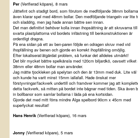
Per
(Verifierad köpare), 8 mars
Jättefint och stadigt bord, som förutom de medföljande 38mm bollarna
även klarar spel med 48mm bollar. Den medföljande triangeln var lite 
och sladdrig, men jag hade annan bättre sen innan.
Det man definitivt behöver kolla innan ihopsättning är att skruvarna till
svarta plastplattorna vid bordets infästning till benkonstruktionen är
ordentligt dragna.
På ena sidan på ett av ben-paren följde en odragen skruv med vid
ihopfällning av benen och gjorde en korrekt ihopfällning omöjlig.
Efter lokaliserat/åtgärdat problem, så funkar det alldeles utmärkt!
Det blir mycket bättre spelkänsla med 120cm biljardkö, oavsett vilket
38mm eller 48mm bollar man använder.
Jag mätte tjockleken på spelytan och den är 13mm med duk. Lite väl 
och kunde ha varit minst 15mm iallafall. Hade önskat mer
förstyvningar/fackverk undertill och framöver kommer jag att komplett
detta fackverk, så mitten på bordet inte bågnar med tiden. Ska även 
in bollbanor som samlar bollarna i låda på ena kortsidan.
Gjorde det med mitt förra mindre Alga spelbord 90cm x 45cm med
superlyckat resultat!
Hans Henrik
(Verifierad köpare), 16 mars
Jonny
(Verifierad köpare), 5 mars