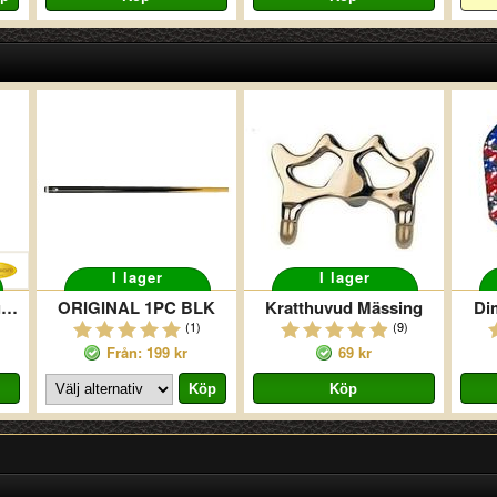
I lager
I lager
Shufflebräda Och Curling
ORIGINAL 1PC BLK
Kratthuvud Mässing
Di
(1)
(9)
Från: 199 kr
69 kr