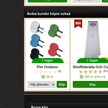
Andra kunder köpte också
I lager
I lager
Pim Outdoor
(0)
(57)
99 kr
599 kr
(
699 kr
)
Ångra köp