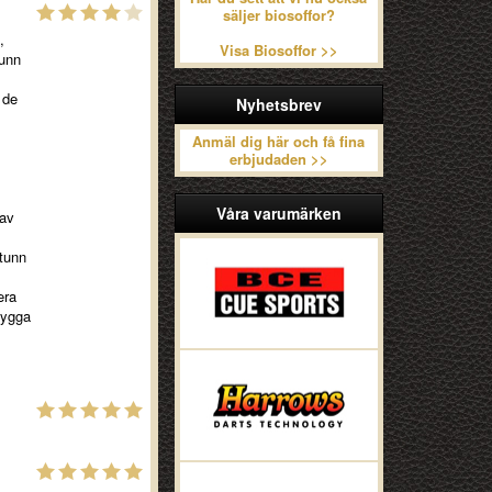
säljer biosoffor?
,
Visa Biosoffor >>
tunn
 de
Nyhetsbrev
Anmäl dig här och få fina
erbjudaden >>
Våra varumärken
 av
tunn
era
bygga