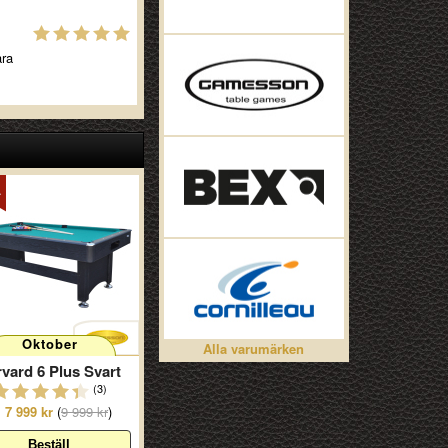
ara
Oktober
Alla varumärken
vard 6 Plus Svart
(3)
7 999 kr
(
9 999 kr
)