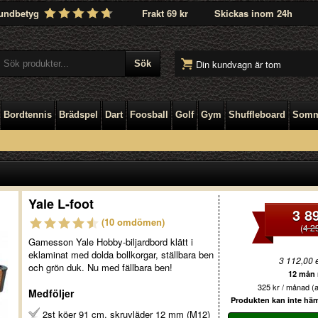
undbetyg
Frakt 69 kr
Skickas inom 24h
Din kundvagn är tom
Bordtennis
Brädspel
Dart
Foosball
Golf
Gym
Shuffleboard
Somm
Yale L-foot
3 8
(10 omdömen)
(
4 2
Gamesson Yale Hobby-biljardbord klätt i
eklaminat med dolda bollkorgar, ställbara ben
3 112,00 
och grön duk. Nu med fällbara ben!
12 mån r
325 kr / månad (a
Medföljer
Produkten kan inte hämt
2st köer 91 cm, skruvläder 12 mm (M12)