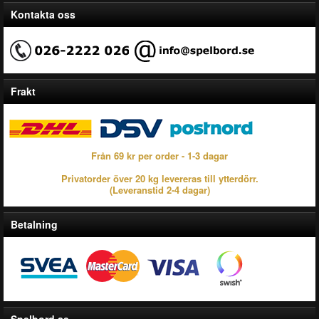
Kontakta oss
Frakt
Från 69 kr per order - 1-3 dagar
Privatorder över 20 kg levereras till ytterdörr.
(Leveranstid 2-4 dagar)
Betalning