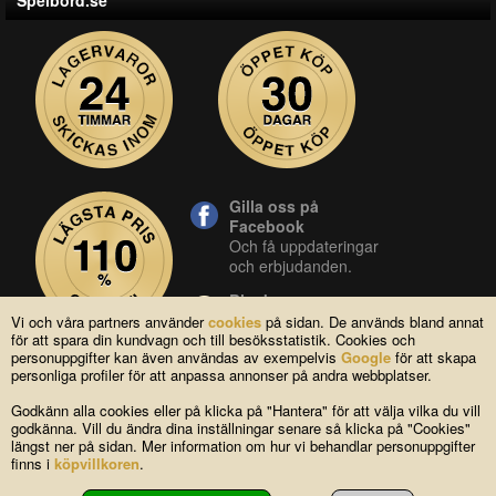
Spelbord.se
Gilla oss på
Facebook
Och få uppdateringar
och erbjudanden.
Blocket
Vår butik på blocket.
Vi och våra partners använder
cookies
på sidan. De används bland annat
för att spara din kundvagn och till besöksstatistik. Cookies och
YouTube
personuppgifter kan även användas av exempelvis
Google
för att skapa
Se våra produkter live
personliga profiler för att anpassa annonser på andra webbplatser.
i vår YouTube-kanal.
Godkänn alla cookies eller på klicka på "Hantera" för att välja vilka du vill
godkänna. Vill du ändra dina inställningar senare så klicka på "Cookies"
längst ner på sidan. Mer information om hur vi behandlar personuppgifter
Copyright © 2004-2026 Lagsidan AB
finns i
köpvillkoren
.
FAQ
|
Om oss
|
Köpvillkor
|
Cookies
|
Kontakta oss