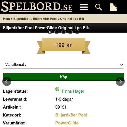
>
>
>
Hem
Biljardtillb.
Biljardköer Pool
Original 1pc Blk
Biljardköer Pool PowerGlide Original 1pc Blk
199 kr
Lagerstatus:
Finns i lager
Leveranstid:
1-3 dagar
Artikelnr:
39131
Kategori:
Biljardköer Pool
Varumärke:
PowerGlide