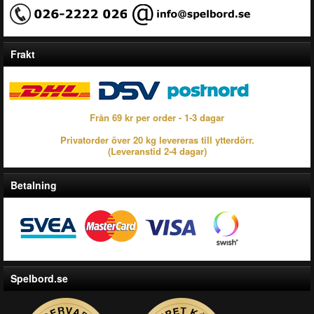
Frakt
Från 69 kr per order - 1-3 dagar
Privatorder över 20 kg levereras till ytterdörr.
(Leveranstid 2-4 dagar)
Betalning
Spelbord.se