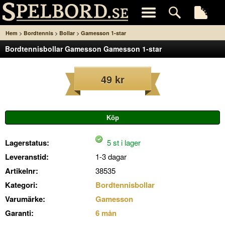
>
>
>
Hem
Bordtennis
Bollar
Gamesson 1-star
Bordtennisbollar Gamesson Gamesson 1-star
49 kr
Lagerstatus:
5 st i lager
Leveranstid:
1-3 dagar
Artikelnr:
38535
Kategori:
Bordtennisbollar
Varumärke:
Gamesson
Garanti:
6 mån