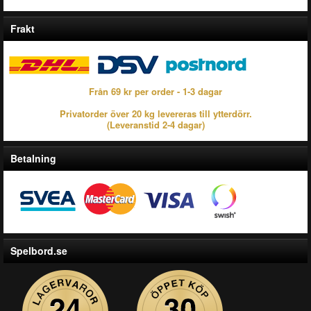
Frakt
Från 69 kr per order - 1-3 dagar
Privatorder över 20 kg levereras till ytterdörr.
(Leveranstid 2-4 dagar)
Betalning
Spelbord.se