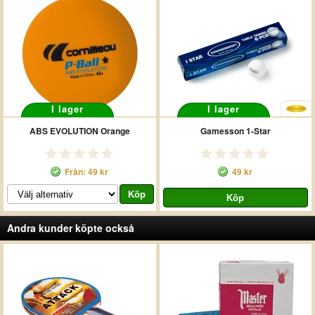
I lager
I lager
ABS EVOLUTION Orange
Gamesson 1-Star
Från: 49 kr
49 kr
Andra kunder köpte också