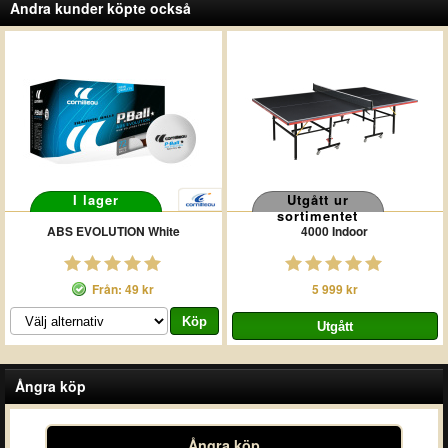
Andra kunder köpte också
I lager
Utgått ur
sortimentet
ABS EVOLUTION White
4000 Indoor
Från: 49 kr
5 999 kr
Ångra köp
Ångra köp