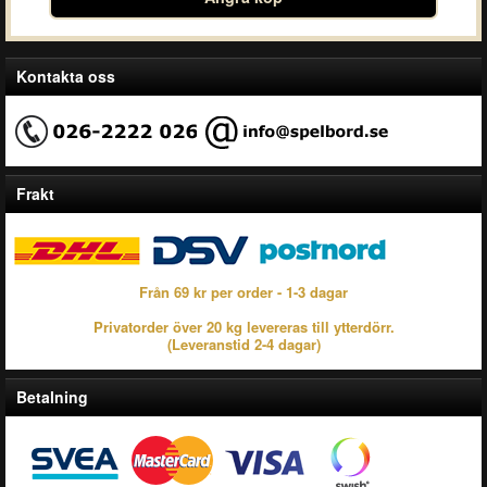
Kontakta oss
Frakt
Från 69 kr per order - 1-3 dagar
Privatorder över 20 kg levereras till ytterdörr.
(Leveranstid 2-4 dagar)
Betalning