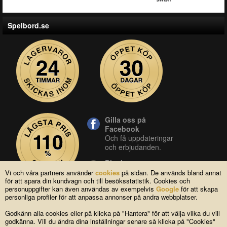
Spelbord.se
Gilla oss på
Facebook
Och få uppdateringar
och erbjudanden.
Blocket
Vår butik på blocket.
Vi och våra partners använder
cookies
på sidan. De används bland annat
för att spara din kundvagn och till besöksstatistik. Cookies och
YouTube
personuppgifter kan även användas av exempelvis
Google
för att skapa
Se våra produkter live
personliga profiler för att anpassa annonser på andra webbplatser.
i vår YouTube-kanal.
Godkänn alla cookies eller på klicka på "Hantera" för att välja vilka du vill
godkänna. Vill du ändra dina inställningar senare så klicka på "Cookies"