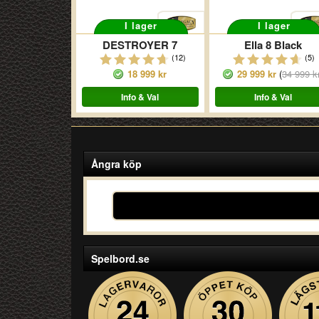
I lager
I lager
DESTROYER 7
Ella 8 Black
(12)
(5)
18 999 kr
29 999 kr
(
34 999 k
Info & Val
Info & Val
Ångra köp
Spelbord.se