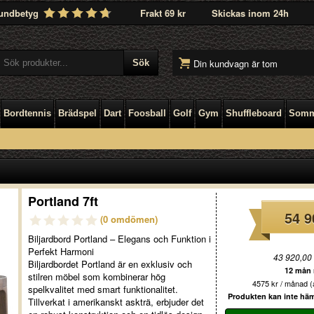
undbetyg
Frakt 69 kr
Skickas inom 24h
Din kundvagn är tom
Bordtennis
Brädspel
Dart
Foosball
Golf
Gym
Shuffleboard
Somm
Portland 7ft
54 9
(0 omdömen)
Biljardbord Portland – Elegans och Funktion i
Perfekt Harmoni
43 920,00
Biljardbordet Portland är en exklusiv och
12 mån r
stilren möbel som kombinerar hög
4575 kr / månad (a
spelkvalitet med smart funktionalitet.
Produkten kan inte hämt
Tillverkat i amerikanskt askträ, erbjuder det