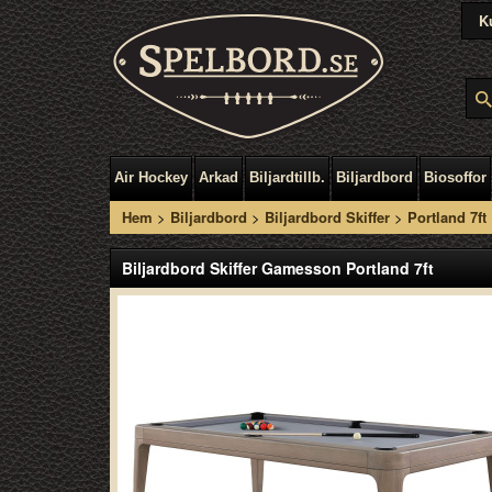
K
Air Hockey
Arkad
Biljardtillb.
Biljardbord
Biosoffor
Hem
>
Biljardbord
>
Biljardbord Skiffer
>
Portland 7ft
Biljardbord Skiffer Gamesson Portland 7ft