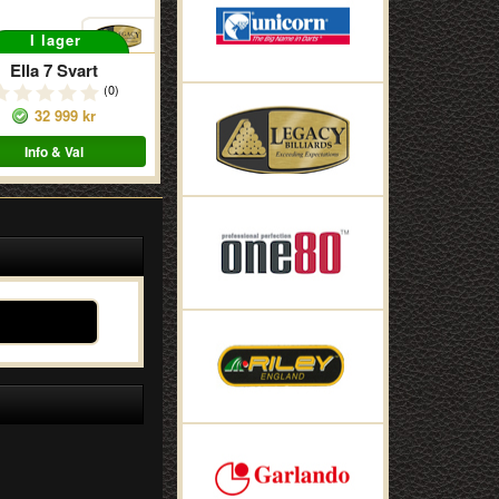
I lager
Ella 7 Svart
(0)
32 999 kr
Info & Val