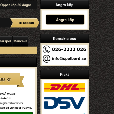
Ångra köp
Öppet köp 30 dagar
Ångra köp
Till kassan
Kontakta oss
arspel
Mancave
Frakt
00 kr
 exkl. moms
äntefritt
vgifter tillkommer)
as på vår lager i Gävle.