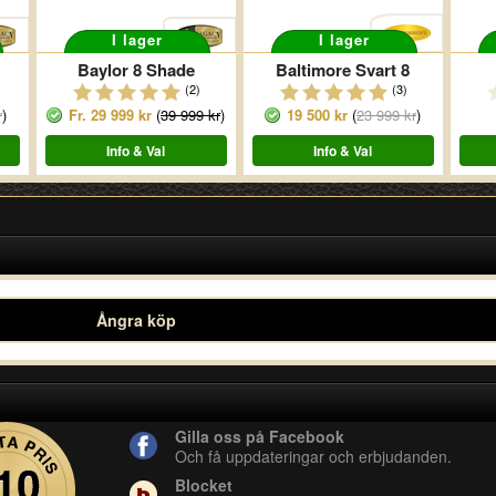
I lager
I lager
Baylor 8 Shade
Baltimore Svart 8
(2)
(3)
r
)
Fr.
29 999 kr
(
39 999 kr
)
19 500 kr
(
23 999 kr
)
Info & Val
Info & Val
Ångra köp
Gilla oss på Facebook
Och få uppdateringar och erbjudanden.
Blocket