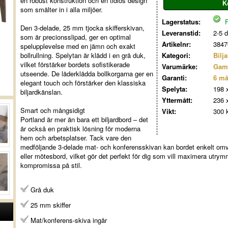
en robust konstruktion och en tidlös design
som smälter in i alla miljöer.
Lagerstatus:
F
Den 3-delade, 25 mm tjocka skifferskivan,
Leveranstid:
2-5 
som är precionsslipad, ger en optimal
Artikelnr:
3847
spelupplevelse med en jämn och exakt
bollrullning. Spelytan är klädd i en grå duk,
Kategori:
Bilj
vilket förstärker bordets sofistikerade
Varumärke:
Gam
utseende. De läderklädda bollkorgarna ger en
Garanti:
6 m
elegant touch och förstärker den klassiska
Spelyta:
198 
biljardkänslan.
Yttermått:
236 
Smart och mångsidigt
Vikt:
300 
Portland är mer än bara ett biljardbord – det
är också en praktisk lösning för moderna
hem och arbetsplatser. Tack vare den
medföljande 3-delade mat- och konferensskivan kan bordet enkelt omva
eller mötesbord, vilket gör det perfekt för dig som vill maximera utrym
kompromissa på stil.
Grå duk
25 mm skiffer
Mat/konferens-skiva ingår