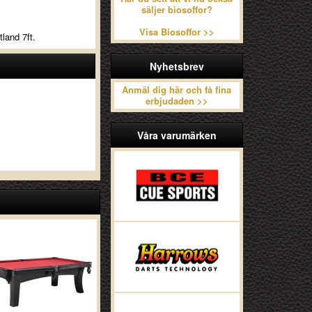
säljer biosoffor?
Visa Biosoffor >>
land 7ft.
Nyhetsbrev
Anmäl dig här och få fina
erbjudaden >>
Våra varumärken