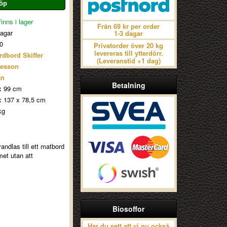
inns i lager
Från 69 kr per order
dagar
1-3 dagar
0
Privatorder över 20 kg
levereras till ytterdörr.
ardbord Skiffer
(Leveranstid +1 dag)
esson
ån
Betalning
x 99 cm
x 137 x 78,5 cm
kg
ndlas till ett matbord
met utan att
Biosoffor
Har du sett att vi nu också