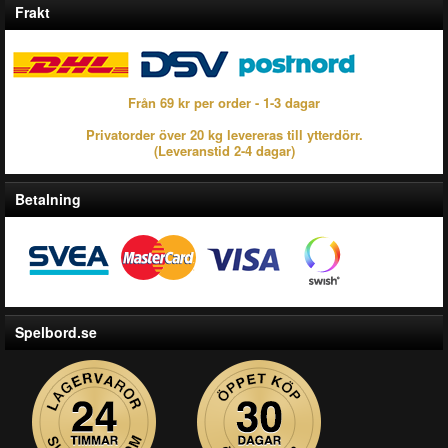
Frakt
Från 69 kr per order - 1-3 dagar
Privatorder över 20 kg levereras till ytterdörr.
(Leveranstid 2-4 dagar)
Betalning
Spelbord.se