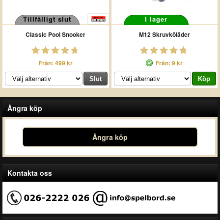
Tillfälligt slut
I lager
Classic Pool Snooker
M12 Skruvköläder
Från: 499 kr
Från: 9 kr
Ångra köp
Ångra köp
Kontakta oss