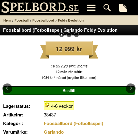
>
>
>
Hem
Foosball
Foosballbord
Foldy Evolution
Foosballbord (Fotbollsspel) Garlando Foldy Evolution
12 999 kr
10 399,20 exkl. moms
12 mån räntefritt
1084 kr / månad (avgifter tillkommer)
Lagerstatus:
4-6 veckor
Artikelnr:
38437
Kategori:
Foosballbord (Fotbollsspel)
Varumärke:
Garlando