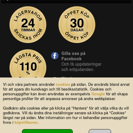
Gilla oss på
Facebook
Och få uppdateringar
och erbjudanden.
Blocket
Vår butik på blocket.
Vi och våra partners använder
cookies
på sidan. De används bland annat
för att spara din kundvagn och till besöksstatistik. Cookies och
YouTube
personuppgifter kan även användas av exempelvis
Google
för att skapa
Se våra produkter live
personliga profiler för att anpassa annonser på andra webbplatser.
i vår YouTube-kanal.
Godkänn alla cookies eller på klicka på "Hantera" för att välja vilka du vill
godkänna. Vill du ändra dina inställningar senare så klicka på "Cookies"
längst ner på sidan. Mer information om hur vi behandlar personuppgifter
Copyright © 2004-2026 Lagsidan AB
finns i
köpvillkoren
.
FAQ
|
Om oss
|
Köpvillkor
|
Cookies
|
Kontakta oss