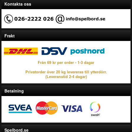
Kontakta oss
Frakt
Från 69 kr per order - 1-3 dagar
Privatorder över 20 kg levereras till ytterdörr.
(Leveranstid 2-4 dagar)
Betalning
Spelbord.se