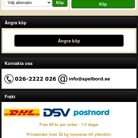
Ångra köp
Ångra köp
Kontakta oss
Frakt
Från 69 kr per order - 1-3 dagar
Privatorder över 20 kg levereras till ytterdörr.