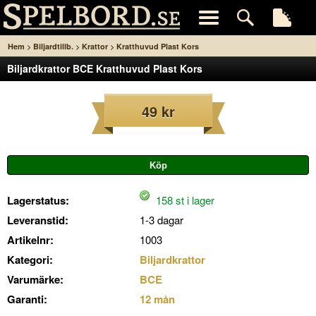
>
>
>
Hem
Biljardtillb.
Krattor
Kratthuvud Plast Kors
Biljardkrattor BCE Kratthuvud Plast Kors
49 kr
Lagerstatus:
158 st i lager
Leveranstid:
1-3 dagar
Artikelnr:
1003
Kategori:
Biljardkrattor
Varumärke:
BCE
Garanti:
12 mån