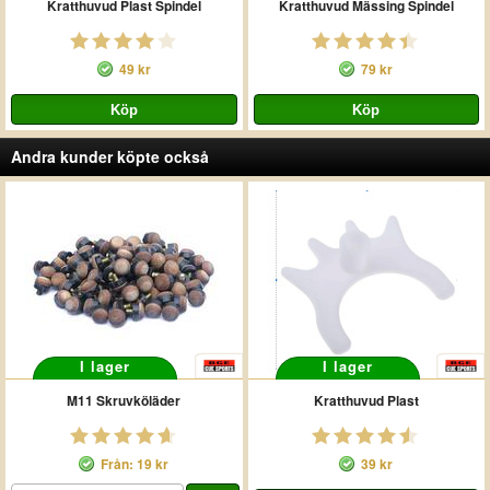
Kratthuvud Plast Spindel
Kratthuvud Mässing Spindel
49 kr
79 kr
Andra kunder köpte också
I lager
I lager
M11 Skruvköläder
Kratthuvud Plast
Från: 19 kr
39 kr