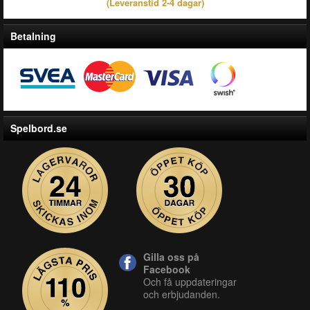
(Leveranstid 2-4 dagar)
Betalning
Spelbord.se
Gilla oss på
Facebook
Och få uppdateringar
och erbjudanden.