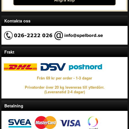
Kontakta oss
Frakt
Från 69 kr per order - 1-3 dagar
Privatorder över 20 kg levereras till ytterdörr.
(Leveranstid 2-4 dagar)
Betalning