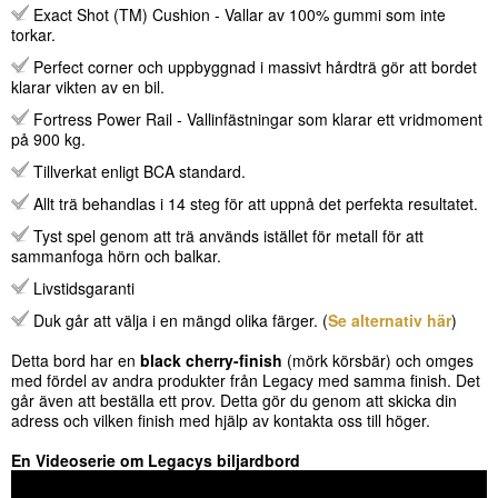
Exact Shot (TM) Cushion - Vallar av 100% gummi som inte
torkar.
Perfect corner och uppbyggnad i massivt hårdträ gör att bordet
klarar vikten av en bil.
Fortress Power Rail - Vallinfästningar som klarar ett vridmoment
på 900 kg.
Tillverkat enligt BCA standard.
Allt trä behandlas i 14 steg för att uppnå det perfekta resultatet.
Tyst spel genom att trä används istället för metall för att
sammanfoga hörn och balkar.
Livstidsgaranti
Duk går att välja i en mängd olika färger. (
Se alternativ här
)
Detta bord har en
black cherry-finish
(mörk körsbär) och omges
med fördel av andra produkter från Legacy med samma finish. Det
går även att beställa ett prov. Detta gör du genom att skicka din
adress och vilken finish med hjälp av kontakta oss till höger.
En Videoserie om Legacys biljardbord