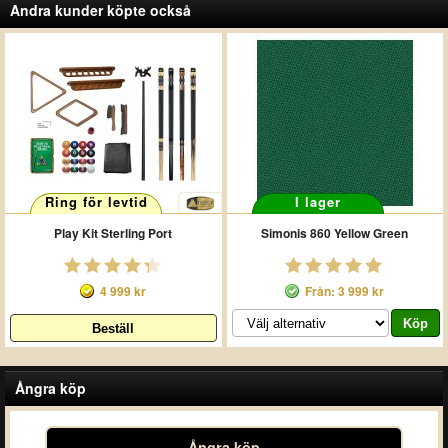
Andra kunder köpte också
Ring för levtid
I lager
Play Kit Sterling Port
Simonis 860 Yellow Green
4 999 kr
Från: 3 999 kr
Ångra köp
Ångra köp