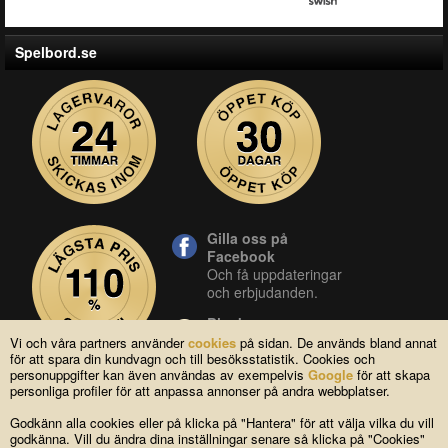
Spelbord.se
Gilla oss på
Facebook
Och få uppdateringar
och erbjudanden.
Blocket
Vår butik på blocket.
Vi och våra partners använder
cookies
på sidan. De används bland annat
för att spara din kundvagn och till besöksstatistik. Cookies och
YouTube
personuppgifter kan även användas av exempelvis
Google
för att skapa
Se våra produkter live
personliga profiler för att anpassa annonser på andra webbplatser.
i vår YouTube-kanal.
Godkänn alla cookies eller på klicka på "Hantera" för att välja vilka du vill
godkänna. Vill du ändra dina inställningar senare så klicka på "Cookies"