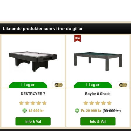
Liknande produkter som vi tror du gillar
I lager
I lager
DESTROYER 7
Baylor 8 Shade
(
39 999 kr
)
18 999 kr
Fr.
29 999 kr
Info & Val
Info & Val