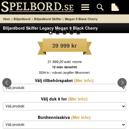
>
>
>
Hem
Biljardbord
Biljardbord Skiffer
Megan 9 Black Cherry
Biljardbord Skiffer Legacy Megan 9 Black Cherry
39 999 kr
31 999,20 exkl. moms
12 mån räntefritt
3334 kr / månad (avgifter tillkommer)
Välj tillbehörspaket
(Mer info)
:
Välj duk 9 fot
(Mer info)
:
Bordtennisskiva
(Mer info)
: