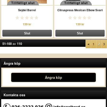
Tillfälligt slut
Tillfälligt slut
Sejdel Barrel
Citruspress Mexican Elbow Svart
139 kr
139 kr
51-100
av
110
◄
1
2
3
Ångra köp
Ångra köp
Kontakta oss