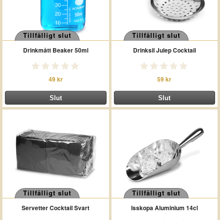
Tillfälligt slut
Tillfälligt slut
Drinkmått Beaker 50ml
Drinksil Julep Cocktail
49 kr
59 kr
Tillfälligt slut
Tillfälligt slut
Servetter Cocktail Svart
Isskopa Aluminium 14cl