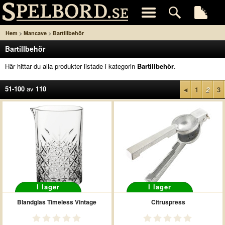
>
>
Hem
Mancave
Bartillbehör
Bartillbehör
Här hittar du alla produkter listade i kategorin
Bartillbehör
.
51-100
av
110
◄
1
2
3
I lager
I lager
Blandglas Timeless Vintage
Citruspress