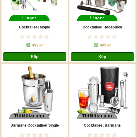
I lager
I lager
Cocktailset Mojito
Cocktailset Receptbok
499 kr
499 kr
Tillfälligt slut
Tillfälligt slut
Barmans Cocktailset Single
Cocktailset Barmans