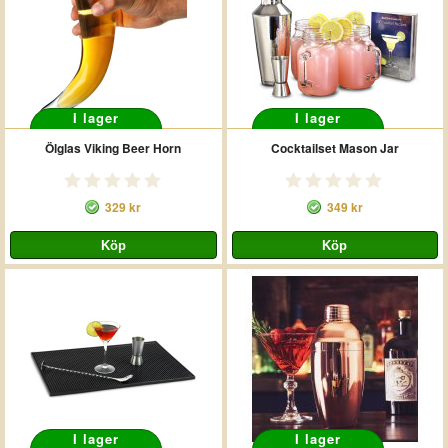
I lager
I lager
Ölglas Viking Beer Horn
Cocktailset Mason Jar
329 kr
349 kr
I lager
I lager