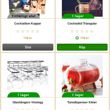
Tillfälligt slut
I lager
Cocktailset Koppar
Cocktailsil Triangular
749 kr
749 kr
I lager
I lager
Glashängare Vinology
Tunndispenser Kilner