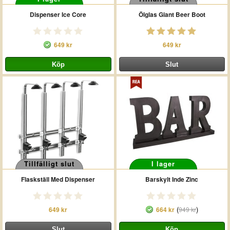
Dispenser Ice Core
Ölglas Giant Beer Boot
649 kr
649 kr
Tillfälligt slut
I lager
Flaskställ Med Dispenser
Barskylt Inde Zinc
(
)
649 kr
664 kr
949 kr