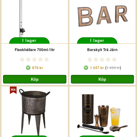
I lager
I lager
Flaskhållare 700ml-1ltr
Barskylt Trä Järn
(
)
879 kr
1 047 kr
1 499 kr