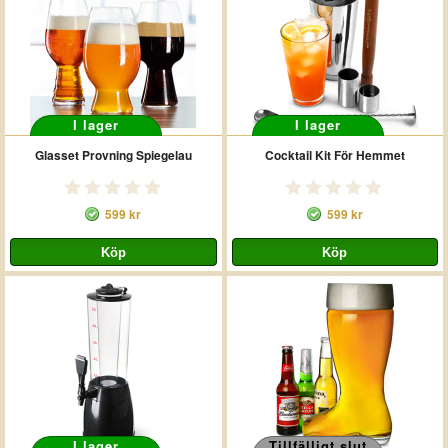
I lager
I lager
Glasset Provning Spiegelau
Cocktail Kit För Hemmet
599 kr
599 kr
I lager
Tillfälligt slut