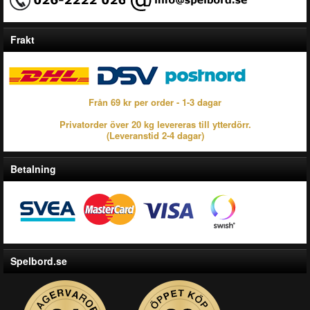
Frakt
Från 69 kr per order - 1-3 dagar
Privatorder över 20 kg levereras till ytterdörr.
(Leveranstid 2-4 dagar)
Betalning
Spelbord.se