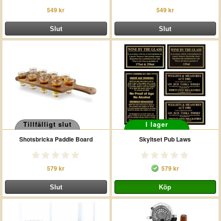
549 kr
549 kr
Tillfälligt slut
I lager
Shotsbricka Paddle Board
Skyltset Pub Laws
579 kr
579 kr