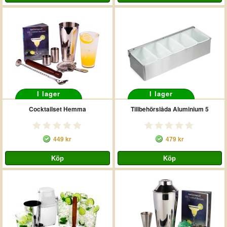
I lager
I lager
Cocktailset Hemma
Tillbehörslåda Aluminium 5
449 kr
479 kr