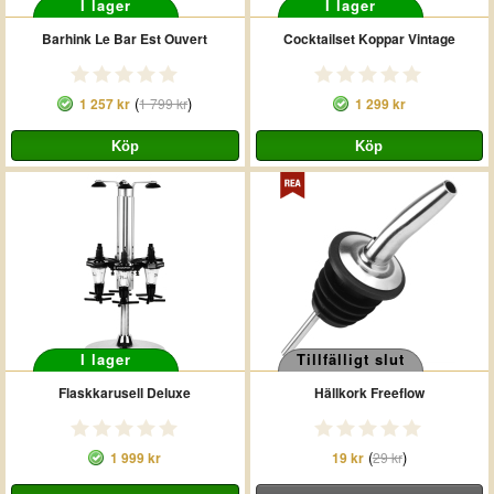
I lager
I lager
Barhink Le Bar Est Ouvert
Cocktailset Koppar Vintage
(
)
1 257 kr
1 799 kr
1 299 kr
I lager
Tillfälligt slut
Flaskkarusell Deluxe
Hällkork Freeflow
(
)
1 999 kr
19 kr
29 kr