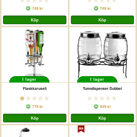
749 kr
749 kr
I lager
I lager
Flaskkarusell
Tunndispenser Dubbel
779 kr
849 kr