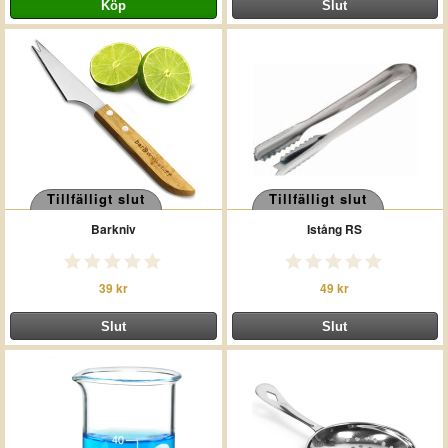
Tillfälligt slut
Tillfälligt slut
Barkniv
Istång RS
39 kr
49 kr