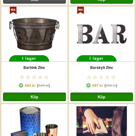
I lager
I lager
Barhink Zinc
Barskylt Zinc
(
)
(
)
664 kr
949 kr
697 kr
999 kr