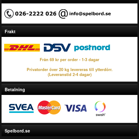
Frakt
Från 69 kr per order - 1-3 dagar
Privatorder över 20 kg levereras till ytterdörr.
(Leveranstid 2-4 dagar)
Betalning
Spelbord.se