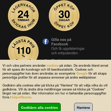
Gilla oss på
Facebook
Och få uppdateringar
och erbjudanden.
Blocket
Vår butik på blocket.
Vi och våra partners använder
cookies
på sidan. De används bland annat
för att spara din kundvagn och till besöksstatistik. Cookies och
YouTube
personuppgifter kan även användas av exempelvis
Google
för att skapa
Se våra produkter live
personliga profiler för att anpassa annonser på andra webbplatser.
i vår YouTube-kanal.
Godkänn alla cookies eller på klicka på "Hantera" för att välja vilka du vill
godkänna. Vill du ändra dina inställningar senare så klicka på "Cookies"
längst ner på sidan. Mer information om hur vi behandlar personuppgifter
Copyright © 2004-2026 Lagsidan AB
finns i
köpvillkoren
.
FAQ
|
Om oss
|
Köpvillkor
|
Cookies
|
Kontakta oss