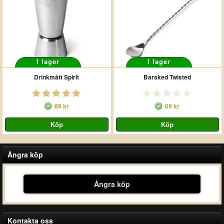
I lager
I lager
Drinkmått Spirit
Barsked Twisted
69 kr
69 kr
Ångra köp
Ångra köp
Kontakta oss