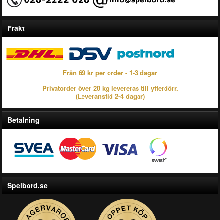
Frakt
Från 69 kr per order - 1-3 dagar
Privatorder över 20 kg levereras till ytterdörr.
(Leveranstid 2-4 dagar)
Betalning
Spelbord.se