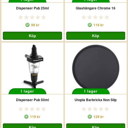
Dispenser Pub 25ml
Glashängare Chrome 16
99 kr
119 kr
I lager
I lager
Dispenser Pub 50ml
Utopia Barbricka Non Slip
119 kr
129 kr