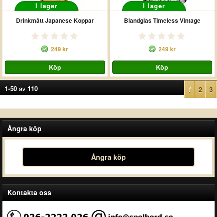
I lager
I lager
Drinkmått Japanese Koppar
Blandglas Timeless Vintage
249 kr
249 kr
1-50
av
110
1
2
3
Ångra köp
Ångra köp
Kontakta oss