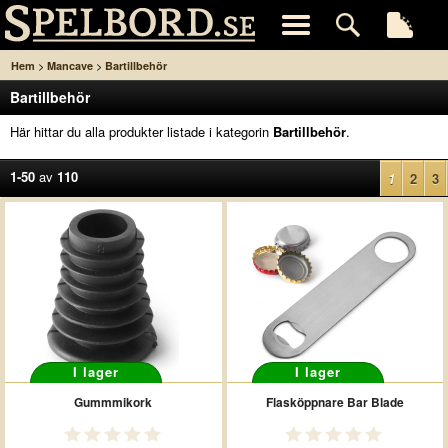
>
>
Hem
Mancave
Bartillbehör
Bartillbehör
Här hittar du alla produkter listade i kategorin
Bartillbehör
.
1-50
av
110
1
2
3
I lager
I lager
Gummmikork
Flasköppnare Bar Blade