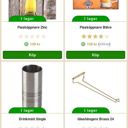
I lager
I lager
Flasköppnare Zinc
Flasköppnare Bière
(
)
139 kr
139 kr
199 kr
I lager
I lager
Drinkmått Single
Glashängare Brass 24