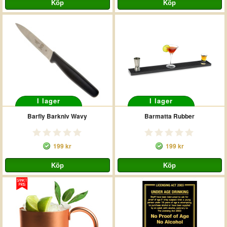
I lager
I lager
Barfly Barkniv Wavy
Barmatta Rubber
199 kr
199 kr