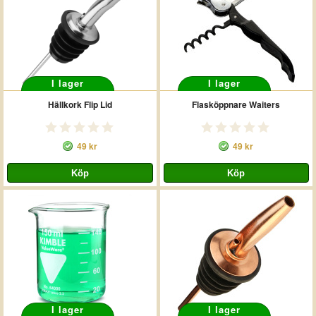
I lager
I lager
Hällkork Flip Lid
Flasköppnare Waiters
49 kr
49 kr
I lager
I lager