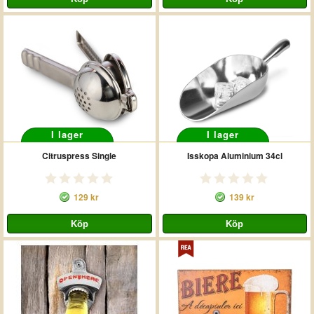
I lager
I lager
Citruspress Single
Isskopa Aluminium 34cl
129 kr
139 kr