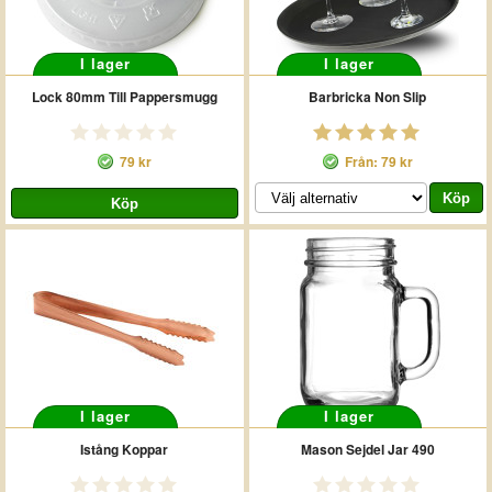
I lager
I lager
Lock 80mm Till Pappersmugg
Barbricka Non Slip
79 kr
Från: 79 kr
I lager
I lager
Istång Koppar
Mason Sejdel Jar 490