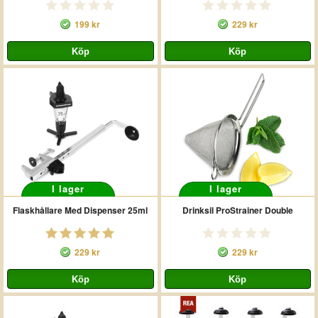
199 kr
229 kr
I lager
I lager
Flaskhållare Med Dispenser 25ml
Drinksil ProStrainer Double
229 kr
229 kr