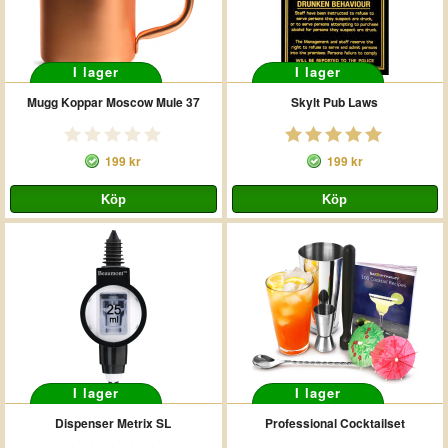
I lager
I lager
Mugg Koppar Moscow Mule 37
Skylt Pub Laws
199 kr
199 kr
I lager
I lager
Dispenser Metrix SL
Professional Cocktailset