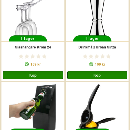
I lager
I lager
Glashängare Krom 24
Drinkmått Urban Ginza
159 kr
169 kr