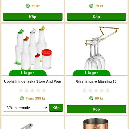
79 kr
79 kr
I lager
I lager
Upphällningsflaska Store And Pour
Glashängare Mässing 10
Från: 399 kr
99 kr