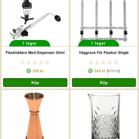
I lager
I lager
Flaskhållare Med Dispenser 50ml
Väggrack För Flaskor Single
(
)
229 kr
240 kr
479 kr