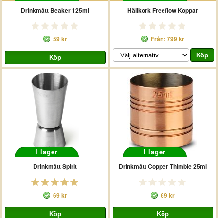
Drinkmått Beaker 125ml
Hällkork Freeflow Koppar
59 kr
Från: 799 kr
I lager
I lager
Drinkmått Spirit
Drinkmått Copper Thimble 25ml
69 kr
69 kr