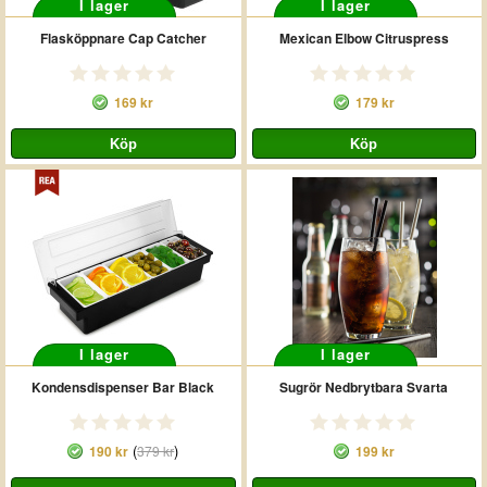
I lager
I lager
Flasköppnare Cap Catcher
Mexican Elbow Citruspress
169 kr
179 kr
I lager
I lager
Kondensdispenser Bar Black
Sugrör Nedbrytbara Svarta
(
)
190 kr
379 kr
199 kr