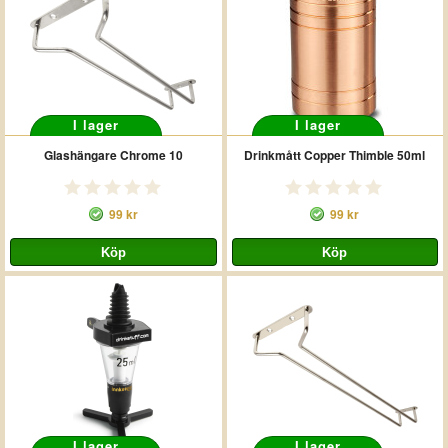
I lager
I lager
Glashängare Chrome 10
Drinkmått Copper Thimble 50ml
99 kr
99 kr
I lager
I lager