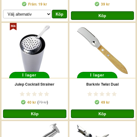
Från: 19 kr
39 kr
I lager
I lager
Julep Cocktail Strainer
Barkniv Twist Dual
(
)
40 kr
79 kr
49 kr