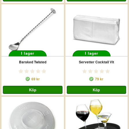
I lager
I lager
Barsked Twisted
Servetter Cocktail Vit
69 kr
79 kr