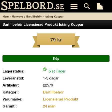
>
>
>
Hem
Mancave
Bartillbehör
Istång Koppar
Bartillbehör Licensierad Produkt Istång Koppar
79 kr
Lagerstatus:
5 st i lager
Leveranstid:
1-3 dagar
Artikelnr:
22579
Kategori:
Bartillbehör
Varumärke:
Licensierad Produkt
Garanti:
24 mån