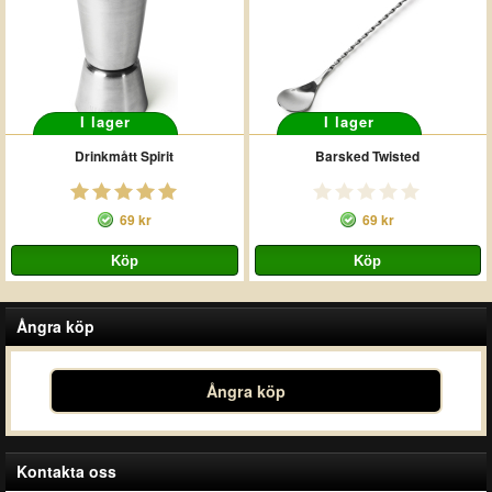
I lager
I lager
Drinkmått Spirit
Barsked Twisted
69 kr
69 kr
Ångra köp
Ångra köp
Kontakta oss