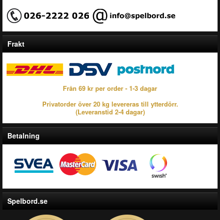
Frakt
Från 69 kr per order - 1-3 dagar
Privatorder över 20 kg levereras till ytterdörr.
(Leveranstid 2-4 dagar)
Betalning
Spelbord.se