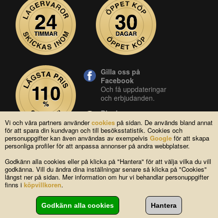
Gilla oss på
Facebook
Och få uppdateringar
och erbjudanden.
Blocket
Vår butik på blocket.
Vi och våra partners använder
cookies
på sidan. De används bland annat
för att spara din kundvagn och till besöksstatistik. Cookies och
YouTube
personuppgifter kan även användas av exempelvis
Google
för att skapa
Se våra produkter live
personliga profiler för att anpassa annonser på andra webbplatser.
i vår YouTube-kanal.
Godkänn alla cookies eller på klicka på "Hantera" för att välja vilka du vill
godkänna. Vill du ändra dina inställningar senare så klicka på "Cookies"
längst ner på sidan. Mer information om hur vi behandlar personuppgifter
Copyright © 2004-2026 Lagsidan AB
finns i
köpvillkoren
.
FAQ
|
Om oss
|
Köpvillkor
|
Cookies
|
Kontakta oss