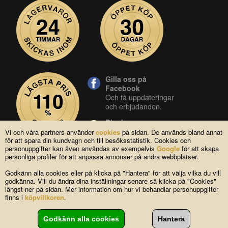
Gilla oss på
Facebook
Och få uppdateringar
och erbjudanden.
Blocket
Vår butik på blocket.
Vi och våra partners använder
cookies
på sidan. De används bland annat
för att spara din kundvagn och till besöksstatistik. Cookies och
YouTube
personuppgifter kan även användas av exempelvis
Google
för att skapa
Se våra produkter live
personliga profiler för att anpassa annonser på andra webbplatser.
i vår YouTube-kanal.
Godkänn alla cookies eller på klicka på "Hantera" för att välja vilka du vill
godkänna. Vill du ändra dina inställningar senare så klicka på "Cookies"
längst ner på sidan. Mer information om hur vi behandlar personuppgifter
Copyright © 2004-2026 Lagsidan AB
finns i
köpvillkoren
.
FAQ
|
Om oss
|
Köpvillkor
|
Cookies
|
Kontakta oss