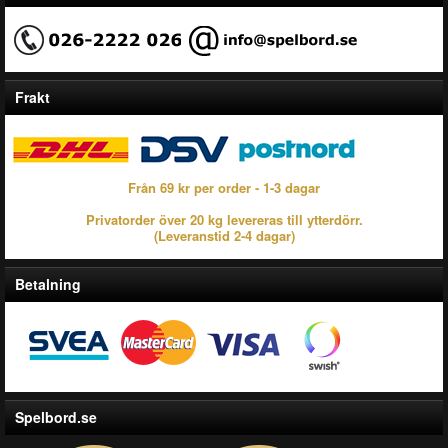
Frakt
Från 69 kr per order - 1-3 dagar
Privatorder över 20 kg levereras till ytterdörr.
(Leveranstid 2-4 dagar)
Betalning
Spelbord.se