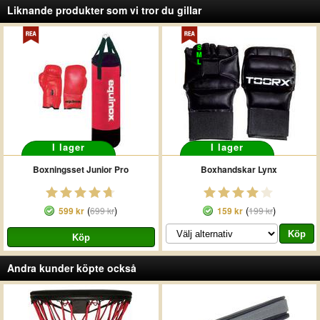
Liknande produkter som vi tror du gillar
S
M
L
I lager
I lager
Boxningsset Junior Pro
Boxhandskar Lynx
(
)
(
)
599 kr
699 kr
159 kr
199 kr
Andra kunder köpte också