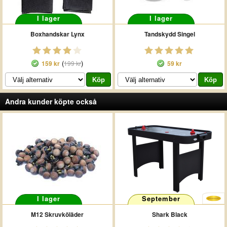
I lager
I lager
Boxhandskar Lynx
Tandskydd Singel
(
)
159 kr
199 kr
59 kr
Andra kunder köpte också
I lager
September
M12 Skruvköläder
Shark Black