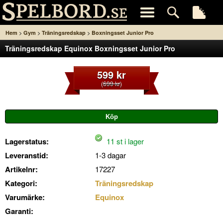
>
>
>
Hem
Gym
Träningsredskap
Boxningsset Junior Pro
Träningsredskap Equinox Boxningsset Junior Pro
599 kr
(
699 kr
)
Lagerstatus:
11 st i lager
Leveranstid:
1-3 dagar
Artikelnr:
17227
Kategori:
Träningsredskap
Varumärke:
Equinox
Garanti: