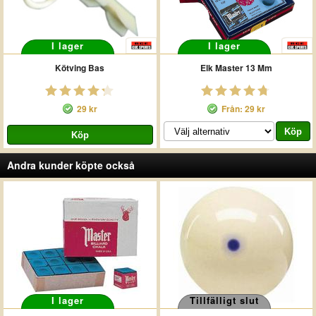
I lager
I lager
Kötving Bas
Elk Master 13 Mm
29 kr
Från: 29 kr
Andra kunder köpte också
I lager
Tillfälligt slut