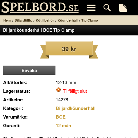
>
>
>
>
Hem
Biljardtillb.
Kötillbehör
Köunderhåll
Tip Clamp
Biljardköunderhåll BCE Tip Clamp
39 kr
Bevaka
Alt/Storlek:
12-13 mm
Lagerstatus:
Tillfälligt slut
Artikelnr:
14278
Kategori:
Biljardköunderhåll
Varumärke:
BCE
Garanti:
12 mån