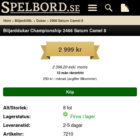
>
>
>
Hem
Biljardtillb.
Dukar
2466 Saturn Camel 8
Biljarddukar Championship 2466 Saturn Camel 8
2 999 kr
2 399,20 exkl. moms
12 mån räntefritt
250 kr / månad (avgifter tillkommer)
Alt/Storlek:
8 fot
Lagerstatus:
Finns i lager
Leveranstid:
2-5 dagar
Artikelnr:
7210