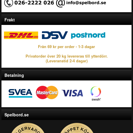
Frakt
Från 69 kr per order - 1-3 dagar
Privatorder över 20 kg levereras till ytterdörr.
(Leveranstid 2-4 dagar)
Betalning
Spelbord.se