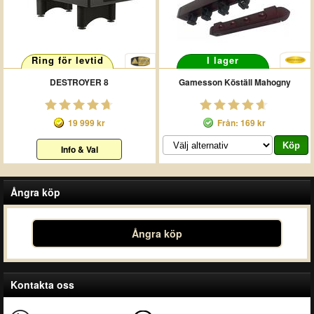
Ring för levtid
I lager
DESTROYER 8
Gamesson Köställ Mahogny
19 999 kr
Från: 169 kr
Info & Val
Ångra köp
Ångra köp
Kontakta oss