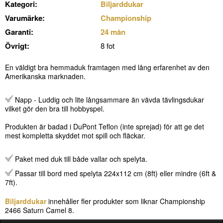
Kategori:
Biljarddukar
Varumärke:
Championship
Garanti:
24 mån
Övrigt:
8 fot
En väldigt bra hemmaduk framtagen med lång erfarenhet av den
Amerikanska marknaden.
Napp - Luddig och lite långsammare än vävda tävlingsdukar
vilket gör den bra till hobbyspel.
Produkten är badad i DuPont Teflon (inte sprejad) för att ge det
mest kompletta skyddet mot spill och fläckar.
Paket med duk till både vallar och spelyta.
Passar till bord med spelyta 224x112 cm (8ft) eller mindre (6ft &
7ft).
Biljarddukar
innehåller fler produkter som liknar Championship
2466 Saturn Camel 8.