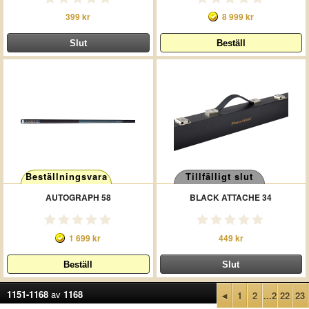
399 kr
8 999 kr
Beställningsvara
Tillfälligt slut
AUTOGRAPH 58
BLACK ATTACHE 34
1 699 kr
449 kr
1151-1168
av
1168
◄
1
2
...2
22
23