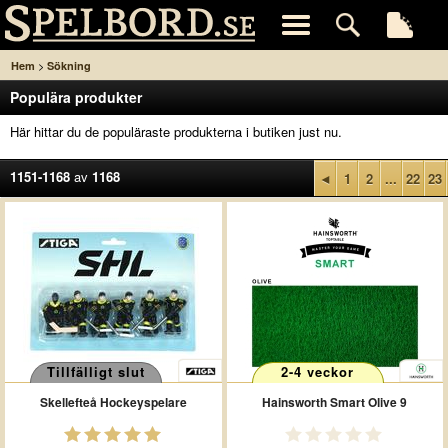
>
Hem
Sökning
Populära produkter
Här hittar du de populäraste produkterna i butiken just nu.
1151-1168
av
1168
◄
1
2
...
22
23
Tillfälligt slut
2-4 veckor
Skellefteå Hockeyspelare
Hainsworth Smart Olive 9