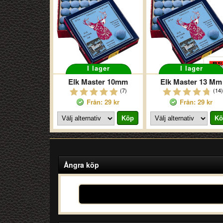
I lager
I lager
Elk Master 10mm
Elk Master 13 Mm
(7)
(14)
Från: 29 kr
Från: 29 kr
Ångra köp