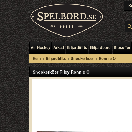
K
Air Hockey
Arkad
Biljardtillb.
Biljardbord
Biosoffor
Hem
>
Biljardtillb.
>
Snookerköer
>
Ronnie O
Snookerköer Riley Ronnie O