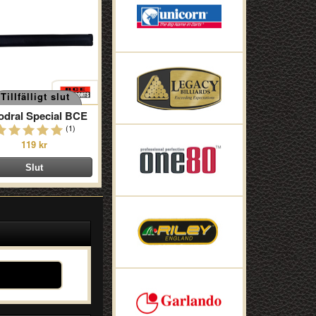
Tillfälligt slut
odral Special BCE
(1)
119 kr