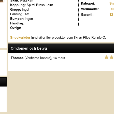
Skaft:
Askskaft
Kategori:
Sn
Koppling:
Spiral Brass Joint
Varumärke:
Ri
Grepp:
Inget
Delning:
1/2
Garanti:
12
Bumper:
Ingen
Handtag:
Övrigt:
Snookerköer
innehåller fler produkter som liknar Riley Ronnie O.
Omdömen och betyg
Thomas
(Verifierad köpare), 14 mars