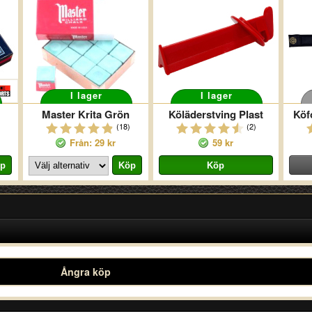
I lager
I lager
Master Krita Grön
Köläderstving Plast
Köf
(18)
(2)
Från: 29 kr
59 kr
Ångra köp