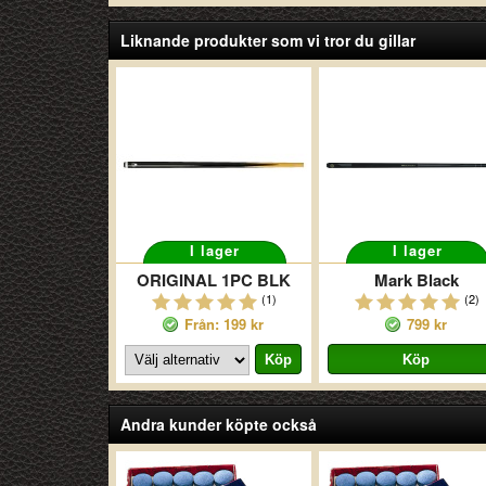
Liknande produkter som vi tror du gillar
I lager
I lager
ORIGINAL 1PC BLK
Mark Black
(1)
(2)
Från: 199 kr
799 kr
Andra kunder köpte också