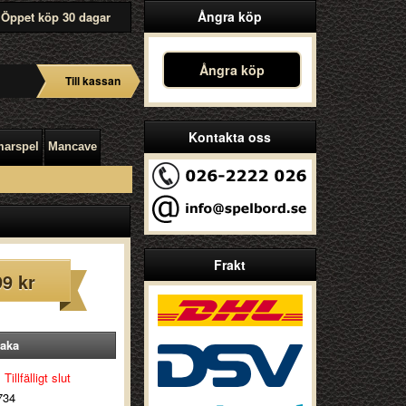
Ångra köp
Öppet köp 30 dagar
Ångra köp
Till kassan
Kontakta oss
arspel
Mancave
Frakt
99 kr
aka
Tillfälligt slut
734