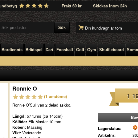
undbetyg
Frakt 69 kr
Skickas inom 24h
Din kundvagn är tom
Bordtennis
Brädspel
Dart
Foosball
Golf
Gym
Shuffleboard
Somm
Ronnie O
1 1
(1 omdöme)
Ronnie O’Sullivan 2 delad askkö.
Längd:
57 tums (ca 145cm)
Bev
Köläder
Elk Master 10 mm
Köben:
Mässing
Lagerstatus:
Vikt:
Varierande
Artikelnr:
36