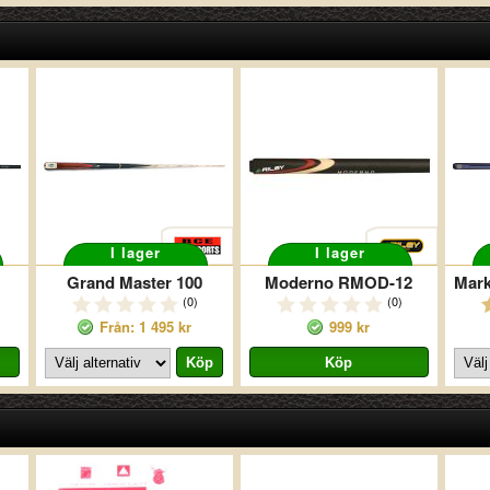
I lager
I lager
Grand Master 100
Moderno RMOD-12
(0)
(0)
Från: 1 495 kr
999 kr