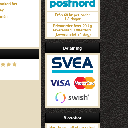
ookerköer
ley
Från 69 kr per order
 mån
1-3 dagar
Privatorder över 20 kg
levereras till ytterdörr.
(Leveranstid +1 dag)
Betalning
Biosoffor
Har du sett att vi nu också