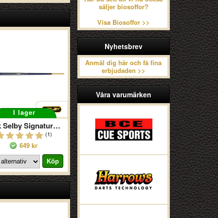
säljer biosoffor?
Visa Biosoffor >>
Nyhetsbrev
Anmäl dig här och få fina
erbjudaden >>
Våra varumärken
I lager
Mark Selby Signature 150
(1)
649 kr