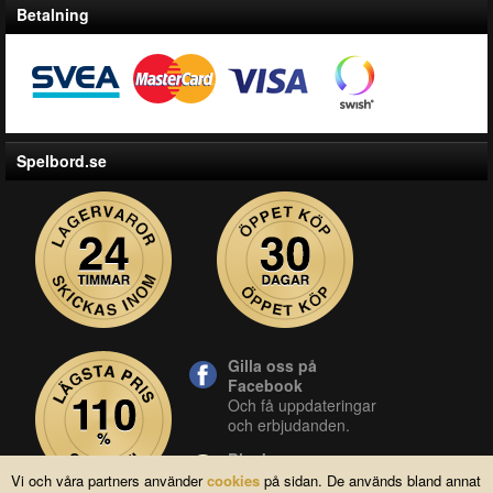
Betalning
Spelbord.se
Gilla oss på
Facebook
Och få uppdateringar
och erbjudanden.
Blocket
Vår butik på blocket.
Vi och våra partners använder
cookies
på sidan. De används bland annat