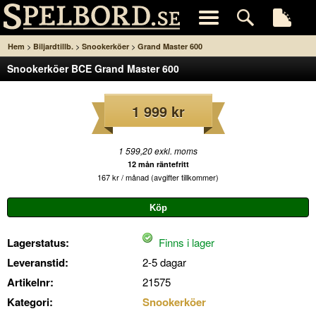
>
>
>
Hem
Biljardtillb.
Snookerköer
Grand Master 600
Snookerköer BCE Grand Master 600
1 999 kr
1 599,20 exkl. moms
12 mån räntefritt
167 kr / månad (avgifter tillkommer)
Lagerstatus:
Finns i lager
Leveranstid:
2-5 dagar
Artikelnr:
21575
Kategori:
Snookerköer