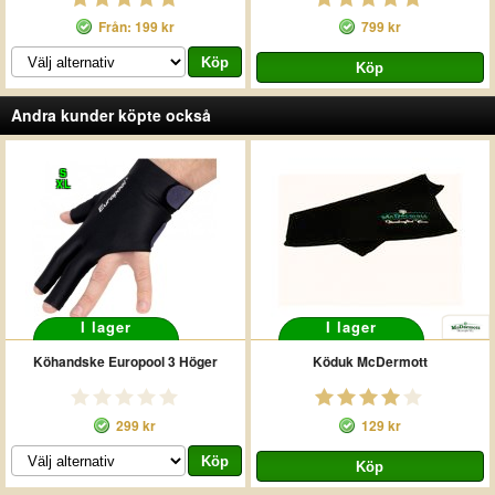
Från: 199 kr
799 kr
Andra kunder köpte också
S
XL
I lager
I lager
Köhandske Europool 3 Höger
Köduk McDermott
299 kr
129 kr