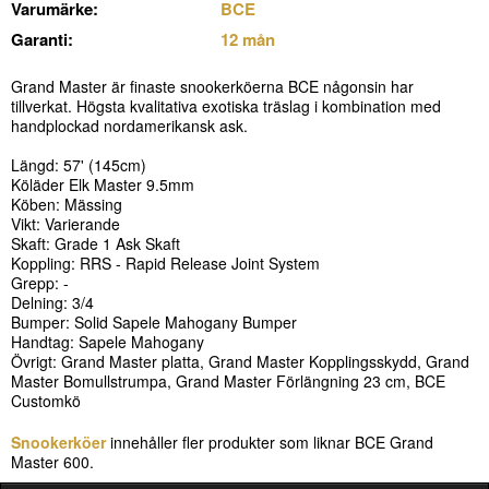
Varumärke:
BCE
Garanti:
12 mån
Grand Master är finaste snookerköerna BCE någonsin har
tillverkat. Högsta kvalitativa exotiska träslag i kombination med
handplockad nordamerikansk ask.
Längd: 57' (145cm)
Köläder Elk Master 9.5mm
Köben: Mässing
Vikt: Varierande
Skaft: Grade 1 Ask Skaft
Koppling: RRS - Rapid Release Joint System
Grepp: -
Delning: 3/4
Bumper: Solid Sapele Mahogany Bumper
Handtag: Sapele Mahogany
Övrigt: Grand Master platta, Grand Master Kopplingsskydd, Grand
Master Bomullstrumpa, Grand Master Förlängning 23 cm, BCE
Customkö
Snookerköer
innehåller fler produkter som liknar BCE Grand
Master 600.