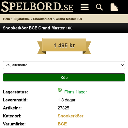
>
>
>
Hem
Biljardtillb.
Snookerköer
Grand Master 100
Snookerköer BCE Grand Master 100
1 495 kr
Lagerstatus:
Finns i lager
Leveranstid:
1-3 dagar
Artikelnr:
27325
Kategori:
Snookerköer
Varumärke:
BCE