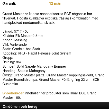
Garanti:
12 mån
Grand Master är finaste snookerköerna BCE någonsin har
tillverkat. Högsta kvalitativa exotiska träslag i kombination med
handplockad nordamerikansk ask.
Längd: 57' (145cm)
Köläder Elk Master 9.5mm
Köben: Mässing
Vikt: Varierande
Skaft: Grade 1 Ask Skaft
Koppling: RRS - Rapid Release Joint System
Grepp: -
Delning: 3/4
Bumper: Solid Sapele Mahogany Bumper
Handtag: Sapele Mahogany
Övrigt: Grand Master platta, Grand Master Kopplingsskydd, Grand
Master Bomullstrumpa, Grand Master Förlängning 23 cm, BCE
Customkö
Snookerköer
innehåller fler produkter som liknar BCE Grand
Master 100.
Omdömen och betyg