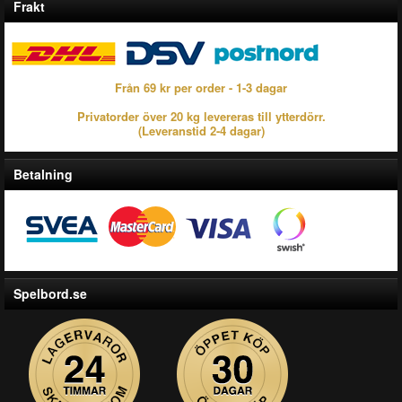
Frakt
Från 69 kr per order - 1-3 dagar
Privatorder över 20 kg levereras till ytterdörr.
(Leveranstid 2-4 dagar)
Betalning
Spelbord.se