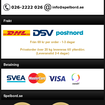
Frakt
Från 69 kr per order - 1-3 dagar
Privatorder över 20 kg levereras till ytterdörr.
(Leveranstid 2-4 dagar)
Betalning
Spelbord.se