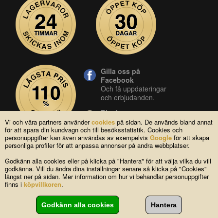
Gilla oss på
Facebook
Och få uppdateringar
och erbjudanden.
Blocket
Vår butik på blocket.
Vi och våra partners använder
cookies
på sidan. De används bland annat
för att spara din kundvagn och till besöksstatistik. Cookies och
YouTube
personuppgifter kan även användas av exempelvis
Google
för att skapa
Se våra produkter live
personliga profiler för att anpassa annonser på andra webbplatser.
i vår YouTube-kanal.
Godkänn alla cookies eller på klicka på "Hantera" för att välja vilka du vill
godkänna. Vill du ändra dina inställningar senare så klicka på "Cookies"
längst ner på sidan. Mer information om hur vi behandlar personuppgifter
Copyright © 2004-2026 Lagsidan AB
finns i
köpvillkoren
.
FAQ
|
Om oss
|
Köpvillkor
|
Cookies
|
Kontakta oss