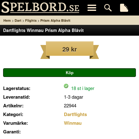
>
>
>
Hem
Dart
Flights
Prism Alpha Blåvit
Dartflights Winmau Prism Alpha Blåvit
29 kr
Lagerstatus:
18 st i lager
Leveranstid:
1-3 dagar
Artikelnr:
22944
Kategori:
Dartflights
Varumärke:
Winmau
Garanti: