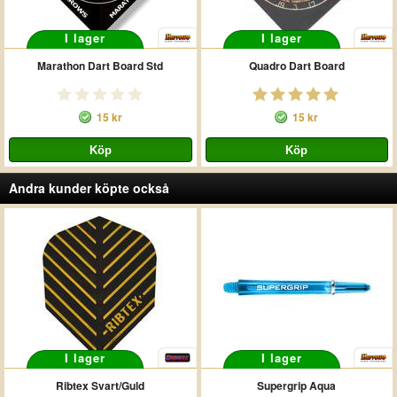
I lager
I lager
Marathon Dart Board Std
Quadro Dart Board
15 kr
15 kr
Andra kunder köpte också
I lager
I lager
Ribtex Svart/Guld
Supergrip Aqua