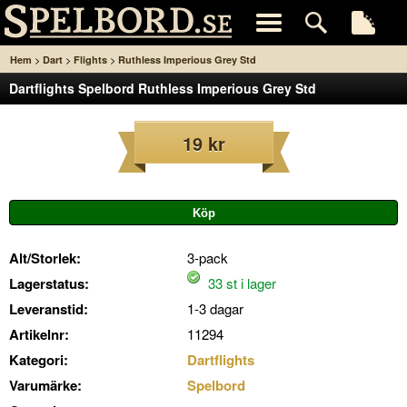
>
>
>
Hem
Dart
Flights
Ruthless Imperious Grey Std
Dartflights Spelbord Ruthless Imperious Grey Std
19 kr
Alt/Storlek:
3-pack
Lagerstatus:
33 st i lager
Leveranstid:
1-3 dagar
Artikelnr:
11294
Kategori:
Dartflights
Varumärke:
Spelbord