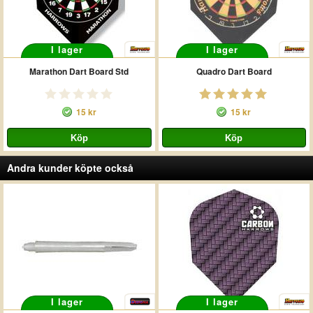
I lager
I lager
Marathon Dart Board Std
Quadro Dart Board
15 kr
15 kr
Andra kunder köpte också
I lager
I lager