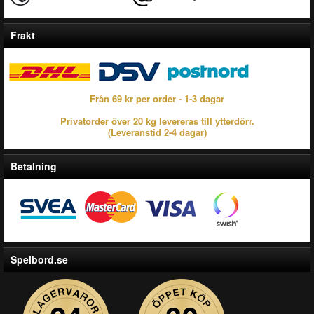
Frakt
Från 69 kr per order - 1-3 dagar
Privatorder över 20 kg levereras till ytterdörr.
(Leveranstid 2-4 dagar)
Betalning
Spelbord.se