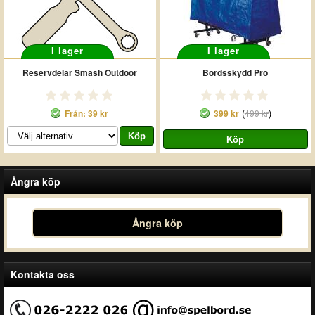
I lager
I lager
Reservdelar Smash Outdoor
Bordsskydd Pro
(
)
Från: 39 kr
399 kr
499 kr
Ångra köp
Ångra köp
Kontakta oss