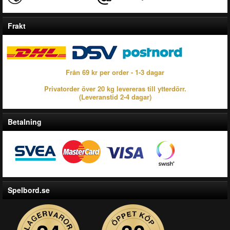
Frakt
Från 69 kr per order - 1-3 dagar
Privatorder över 20 kg levereras till ytterdörr.
(Leveranstid 2-4 dagar)
Betalning
Spelbord.se