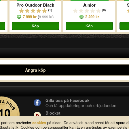
Pro Outdoor Black
Junior
(1)
(0)
7 999 kr
(
8 999 kr
)
2 499 kr
Ångra köp
Gilla oss på Facebook
Och få uppdateringar och erbjudanden.
Blocket
Vår butik på blocket.
a partners använder
cookies
på sidan. De används bland annat för att spara 
YouTube
esöksstatistik. Cookies och personuppgifter kan även användas av exempelvis