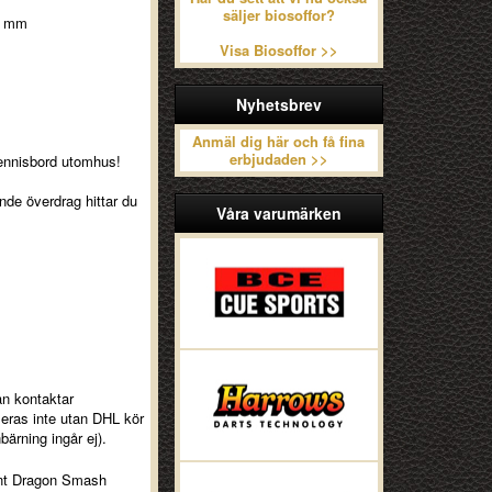
säljer biosoffor?
0 mm
Visa Biosoffor >>
Nyhetsbrev
Anmäl dig här och få fina
erbjudaden >>
rdtennisbord utomhus!
nde överdrag hittar du
Våra varumärken
an kontaktar
seras inte utan DHL kör
bärning ingår ej).
iant Dragon Smash