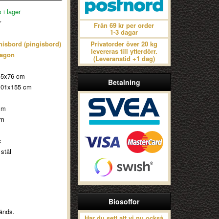
 i lager
r
Från 69 kr per order
1-3 dagar
isbord (pingisbord)
Privatorder över 20 kg
levereras till ytterdörr.
ragon
(Leveranstid +1 dag)
.5x76 cm
Betalning
101x155 cm
mm
mm
x
stål
Biosoffor
änds.
Har du sett att vi nu också