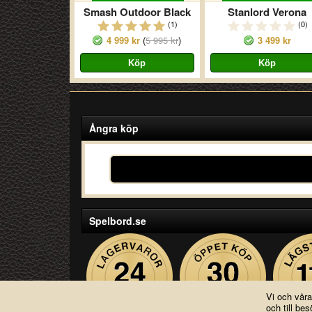
Smash Outdoor Black
Stanlord Verona
(1)
(0)
4 999 kr
(
5 995 kr
)
3 499 kr
Ångra köp
Spelbord.se
Vi och vår
och till b