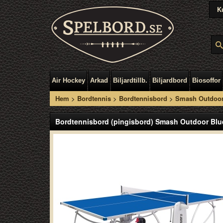
K
Air Hockey
Arkad
Biljardtillb.
Biljardbord
Biosoffor
Hem
>
Bordtennis
>
Bordtennisbord
>
Smash Outdoor
Bordtennisbord (pingisbord) Smash Outdoor Blu