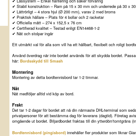
✔ Låssystem – Enkel hantering och säker förvaring
✔ Stabil konstruktion – Ram på 15 x 30 mm och underrede på 30 x 3
✔ Lättrörligt – 4 stora hjul (Ø 200 mm), varav 2 med broms
✔ Praktisk hållare – Plats för 4 bollar och 2 racketar
✔ Officiella mått – 274 x 152,5 x 76 cm
✔ Certifierad kvalitet – Testad enligt EN14468-1-2
✔ Nät och stolpar ingår
Ett utmärkt val för alla som vill ha ett hållbart, flexibelt och roligt bo
Använd överdrag när inte bordet används för att skydda bordet. Passa
här:
Bordsskydd till Smash
Montering
Montering av detta bordtennisbord tar 1-2 timmar.
Nät
Nät medföljer alltid vid köp av bord.
Frakt
Det tar 1-2 dagar för bordet att nå din närmaste DHL-terminal som sed
privatpersoner för att bestämma dag för leverans (dagtid). Företag avi
omgående ut bordet. Biljardbordet fraktas till din ytterdörr/tomtgräns (in
Bordtennisbord (pingisbord)
innehåller fler produkter som liknar G