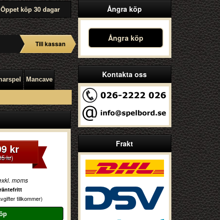
Ångra köp
Öppet köp 30 dagar
Ångra köp
Till kassan
Kontakta oss
arspel
Mancave
Frakt
99 kr
95 kr
)
exkl. moms
äntefritt
vgifter tillkommer)