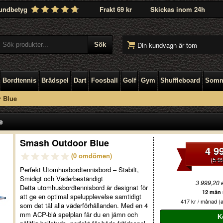
undbetyg
Frakt 69 kr
Skickas inom 24h
Din kundvagn är tom
Bordtennis
Brädspel
Dart
Foosball
Golf
Gym
Shuffleboard
Somm
 Blue
e
Smash Outdoor Blue
4 9
(0 omdömen)
(
5 9
Perfekt Utomhusbordtennisbord – Stabilt,
Smidigt och Väderbeständigt
3 999,20 
Detta utomhusbordtennisbord är designat för
12 mån r
att ge en optimal spelupplevelse samtidigt
417 kr / månad (a
som det tål alla väderförhållanden. Med en 4
mm ACP-blå spelplan får du en jämn och