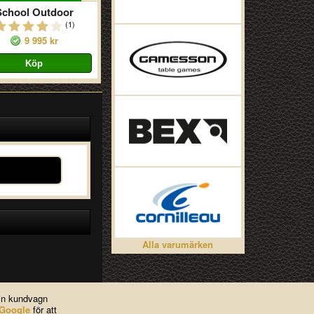
School Outdoor
(1)
9 995 kr
Alla varumärken
din kundvagn
Google
för att