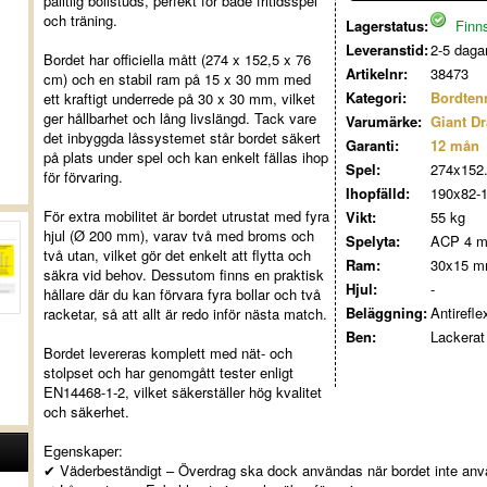
pålitlig bollstuds, perfekt för både fritidsspel
och träning.
Lagerstatus:
Finns
Leveranstid:
2-5 daga
Bordet har officiella mått (274 x 152,5 x 76
Artikelnr:
38473
cm) och en stabil ram på 15 x 30 mm med
Kategori:
Bordtenn
ett kraftigt underrede på 30 x 30 mm, vilket
ger hållbarhet och lång livslängd. Tack vare
Varumärke:
Giant D
det inbyggda låssystemet står bordet säkert
Garanti:
12 mån
på plats under spel och kan enkelt fällas ihop
Spel:
274x152
för förvaring.
Ihopfälld:
190x82-
För extra mobilitet är bordet utrustat med fyra
Vikt:
55 kg
hjul (Ø 200 mm), varav två med broms och
Spelyta:
ACP 4 
två utan, vilket gör det enkelt att flytta och
Ram:
30x15 
säkra vid behov. Dessutom finns en praktisk
Hjul:
-
hållare där du kan förvara fyra bollar och två
Beläggning:
Antirefle
racketar, så att allt är redo inför nästa match.
Ben:
Lackerat 
Bordet levereras komplett med nät- och
stolpset och har genomgått tester enligt
EN14468-1-2, vilket säkerställer hög kvalitet
och säkerhet.
Egenskaper:
✔ Väderbeständigt – Överdrag ska dock användas när bordet inte anv