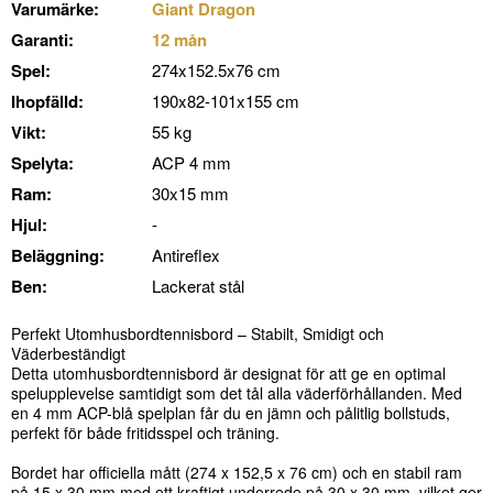
Varumärke:
Giant Dragon
Garanti:
12 mån
Spel:
274x152.5x76 cm
Ihopfälld:
190x82-101x155 cm
Vikt:
55 kg
Spelyta:
ACP 4 mm
Ram:
30x15 mm
Hjul:
-
Beläggning:
Antireflex
Ben:
Lackerat stål
Perfekt Utomhusbordtennisbord – Stabilt, Smidigt och
Väderbeständigt
Detta utomhusbordtennisbord är designat för att ge en optimal
spelupplevelse samtidigt som det tål alla väderförhållanden. Med
en 4 mm ACP-blå spelplan får du en jämn och pålitlig bollstuds,
perfekt för både fritidsspel och träning.
Bordet har officiella mått (274 x 152,5 x 76 cm) och en stabil ram
på 15 x 30 mm med ett kraftigt underrede på 30 x 30 mm, vilket ger