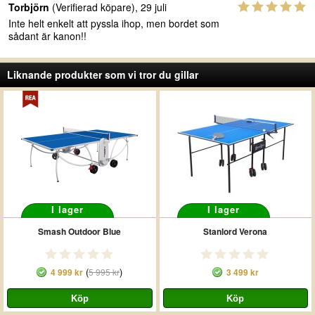
Torbjörn
(Verifierad köpare), 29 juli
Inte helt enkelt att pyssla ihop, men bordet som
sådant är kanon!!
Liknande produkter som vi tror du gillar
I lager
I lager
Smash Outdoor Blue
Stanlord Verona
(
)
4 999 kr
5 995 kr
3 499 kr