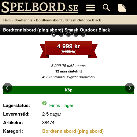
>
>
>
Hem
Bordtennis
Bordtennisbord
Smash Outdoor Black
Bordtennisbord (pingisbord) Smash Outdoor Black
4 999 kr
(
5 995 kr
)
3 999,20 exkl. moms
12 mån räntefritt
417 kr / månad (avgifter tillkommer)
Lagerstatus:
Finns i lager
Leveranstid:
2-5 dagar
Artikelnr:
38474
Kategori:
Bordtennisbord (pingisbord)