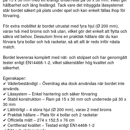
hållbarhet och lång livslängd. Tack vare det inbyggda låssystemet
står bordet säkert på plats under spel och kan enkelt fällas ihop för
förvaring.
För extra mobilitet är bordet utrustat med fyra hjul (Ø 200 mm),
varav två med broms och två utan, vilket gör det enkelt att flytta och
säkra vid behov. Dessutom finns en praktisk hållare där du kan
förvara fyra bollar och två racketar, så att allt är redo inför nästa
match.
Bordet levereras komplett med nät- och stolpset och har genomgått
tester enligt EN14468-1-2, vilket säkerställer hög kvalitet och
säkerhet.
Egenskaper:
✔ Väderbeständigt – Överdrag ska dock användas när bordet inte
används.
✔ Låssystem – Enkel hantering och säker förvaring
✔ Stabil konstruktion – Ram på 15 x 30 mm och underrede på 30 x
30 mm
✔ Lättrörligt – 4 stora hjul (Ø 200 mm), varav 2 med broms
✔ Praktisk hållare – Plats för 4 bollar och 2 racketar
✔ Officiella mått – 274 x 152,5 x 76 cm
✔ Certifierad kvalitet – Testad enligt EN14468-1-2