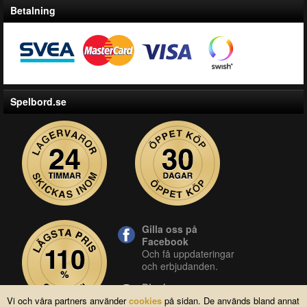
Betalning
Spelbord.se
Gilla oss på
Facebook
Och få uppdateringar
och erbjudanden.
Blocket
Vår butik på blocket.
Vi och våra partners använder
cookies
på sidan. De används bland annat