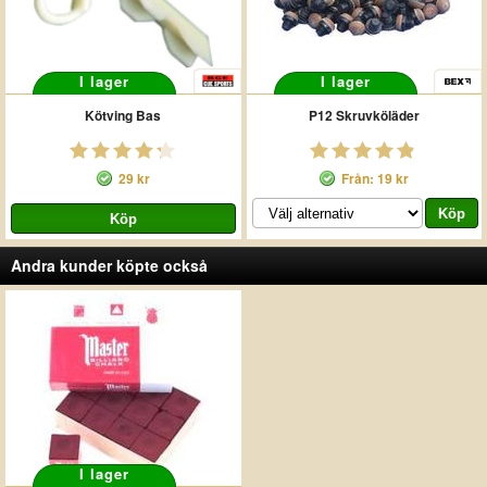
I lager
I lager
Kötving Bas
P12 Skruvköläder
29 kr
Från: 19 kr
Andra kunder köpte också
I lager