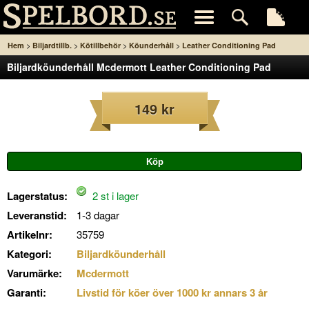
>
>
>
>
Hem
Biljardtillb.
Kötillbehör
Köunderhåll
Leather Conditioning Pad
Biljardköunderhåll Mcdermott Leather Conditioning Pad
149 kr
Lagerstatus:
2 st i lager
Leveranstid:
1-3 dagar
Artikelnr:
35759
Kategori:
Biljardköunderhåll
Varumärke:
Mcdermott
Garanti:
Livstid för köer över 1000 kr annars 3 år