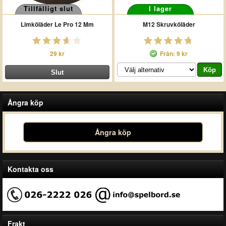
Tillfälligt slut
I lager
Limköläder Le Pro 12 Mm
M12 Skruvköläder
29 kr
Från: 9 kr
Ångra köp
Ångra köp
Kontakta oss
Frakt