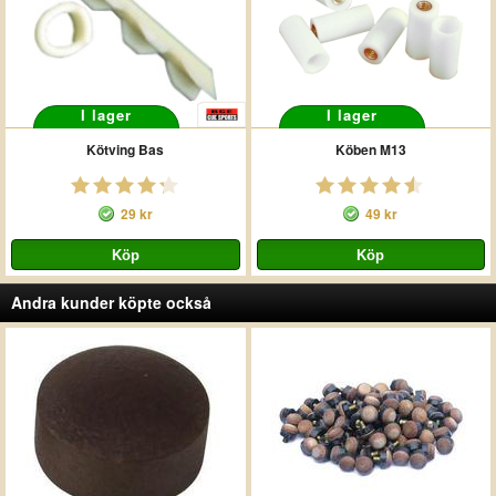
I lager
I lager
Kötving Bas
Köben M13
29 kr
49 kr
Andra kunder köpte också