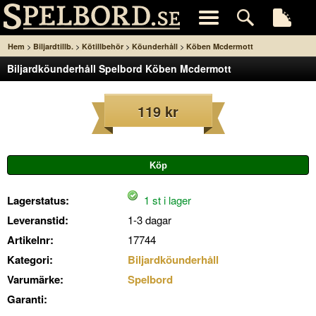
>
>
>
>
Hem
Biljardtillb.
Kötillbehör
Köunderhåll
Köben Mcdermott
Biljardköunderhåll Spelbord Köben Mcdermott
119 kr
Lagerstatus:
1 st i lager
Leveranstid:
1-3 dagar
Artikelnr:
17744
Kategori:
Biljardköunderhåll
Varumärke:
Spelbord
Garanti: