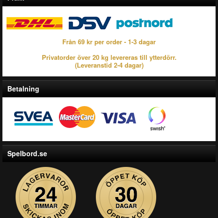
Från 69 kr per order - 1-3 dagar
Privatorder över 20 kg levereras till ytterdörr.
(Leveranstid 2-4 dagar)
Betalning
Spelbord.se